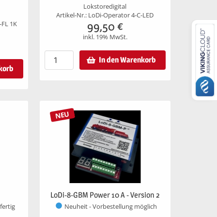
Lokstoredigital
Artikel-Nr.: LoDi-Operator 4-C-LED
99,50
€
-FL 1K
inkl. 19% MwSt.
In den Warenkorb
korb
NEU
LoDi-8-GBM Power 10 A - Version 2
fertig
Neuheit - Vorbestellung möglich