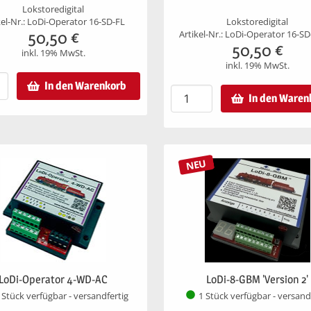
Lokstoredigital
kel-Nr.: LoDi-Operator 16-SD-FL
Lokstoredigital
50,50
€
Artikel-Nr.: LoDi-Operator 16-SD
50,50
€
inkl. 19% MwSt.
inkl. 19% MwSt.
In den Warenkorb
In den Waren
NEU
LoDi-Operator 4-WD-AC
LoDi-8-GBM 'Version 2'
 Stück verfügbar - versandfertig
1 Stück verfügbar - versand