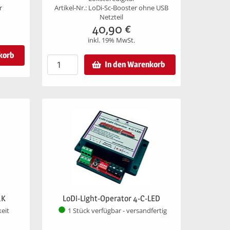
r
Artikel-Nr.: LoDi-Sc-Booster ohne USB
Netzteil
40,90
€
inkl. 19% MwSt.
korb
In den Warenkorb
1K
LoDi-Light-Operator 4-C-LED
keit
1 Stück verfügbar - versandfertig