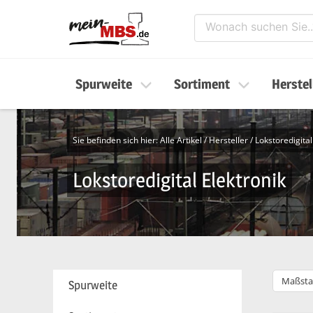
Spurweite
Sortiment
Herstel
Sie befinden sich hier:
Alle Artikel
/
Hersteller
/
Lokstoredigital
Lokstoredigital Elektronik
Maßsta
Spurweite