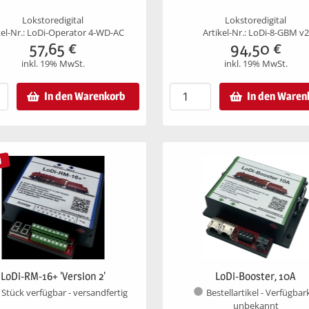
Lokstoredigital
Lokstoredigital
kel-Nr.: LoDi-Operator 4-WD-AC
Artikel-Nr.: LoDi-8-GBM v2
57,65
€
94,50
€
inkl. 19% MwSt.
inkl. 19% MwSt.
In den Warenkorb
In den Waren
U
LoDi-RM-16+ 'Version 2'
LoDi-Booster, 10A
 Stück verfügbar - versandfertig
Bestellartikel - Verfügbar
unbekannt