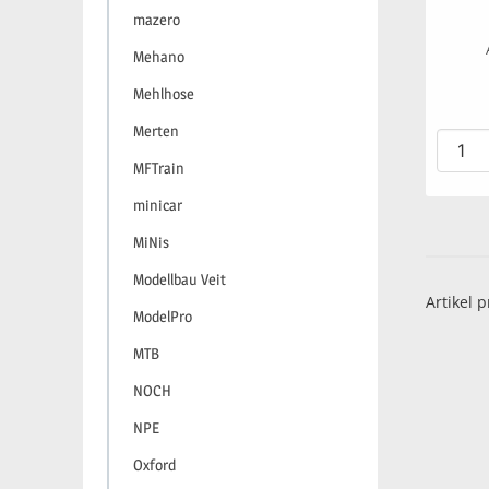
mazero
Mehano
Mehlhose
Merten
MFTrain
minicar
MiNis
Modellbau Veit
Artikel p
ModelPro
MTB
NOCH
NPE
Oxford