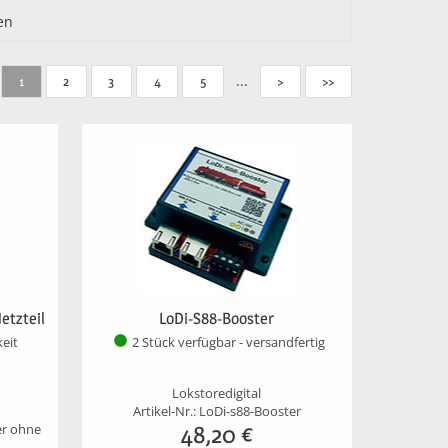
en
...
1
2
3
4
5
>
>>
etzteil
LoDi-S88-Booster
keit
2 Stück verfügbar - versandfertig
Lokstoredigital
Artikel-Nr.: LoDi-s88-Booster
48,20
€
er ohne