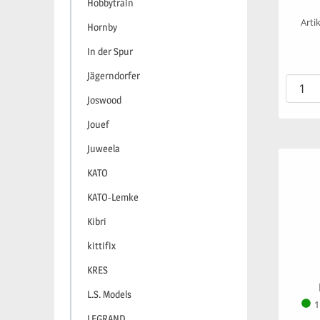
Hobbytrain
Arti
Hornby
In der Spur
Jägerndorfer
Joswood
Jouef
Juweela
KATO
KATO-Lemke
Kibri
kittifix
KRES
L.S. Models
1
LEGRAND