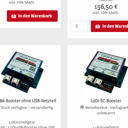
inkl. 19% MwSt.
156,50
€
inkl. 19% MwSt.
In den Warenkorb
In den Waren
88-Booster ohne USB-Netzteil
LoDi-SC-Booster
 Stück verfügbar - versandfertig
Bestellartikel - Verfügbar
unbekannt
Lokstoredigital
l-Nr.: LoDi-s88-Booster ohne USB
Lokstoredigital