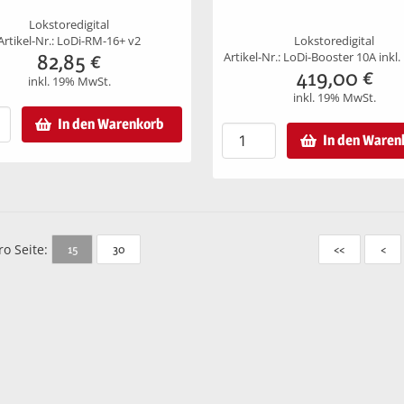
Lokstoredigital
Artikel-Nr.: LoDi-RM-16+ v2
Lokstoredigital
82,85
€
Artikel-Nr.: LoDi-Booster 10A inkl.
419,00
€
inkl. 19% MwSt.
inkl. 19% MwSt.
In den Warenkorb
In den Waren
ro Seite:
15
30
<<
<