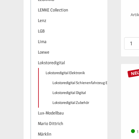
LEMKE Collection
Arti
Lenz
LGB
Lima
Loewe
Lokstoredigital
NE
Lokstoredigital Elektronik
Lokstoredigital Schienenfahrzeug Elektronik
Lokstoredigital Digital
Lokstoredigital Zubehör
Lux-Modellbau
Mario Dittrich
1
Märklin