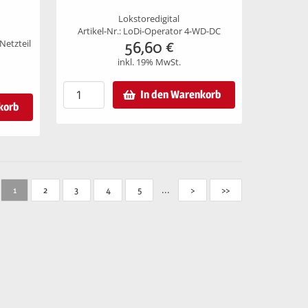
Lokstoredigital
Artikel-Nr.: LoDi-Operator 4-WD-DC
56,60
€
 Netzteil
inkl. 19% MwSt.
In den Warenkorb
korb
...
1
2
3
4
5
>
>>