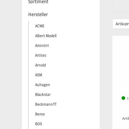
Sortiment
Hersteller
ACME
Albert Modell
Amintiri
Artitec
Arnold
ASM
Auhagen
Blackstar
1
BeckmannTT
Bemo
Art
BOS