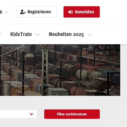
Registrieren
Anmelden
KidsTrain
Neuheiten 2025
Neuheiten 
Filter zurücksetzen