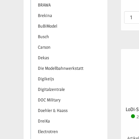
BRAWA
Brekina
BuBiModel
Busch
Carson
Dekas
Die Modellbahnwerkstatt
Digikeijs
Digitalzentrale
DOC Military
LoDi-S
Doehler & Haass
2
DreiKa
Electrotren
Artike