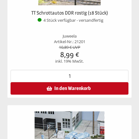
TT Schrottautos DDR rostig (18 Stück)
4 Stück verfügbar - versandfertig
Juweela
Artikel-Nr.: 21201
10,89
€ UVP
8,99
€
inkl. 19% MwSt.
In den Warenkorb