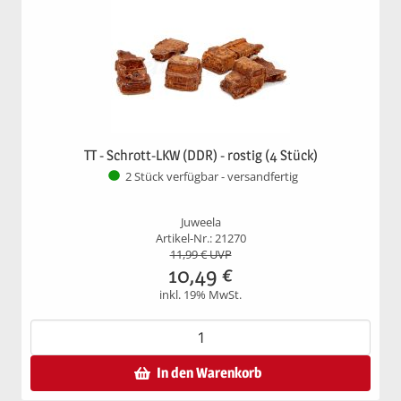
TT - Schrott-LKW (DDR) - rostig (4 Stück)
2 Stück verfügbar - versandfertig
Juweela
Artikel-Nr.: 21270
11,99
€ UVP
10,49
€
inkl. 19% MwSt.
In den Warenkorb