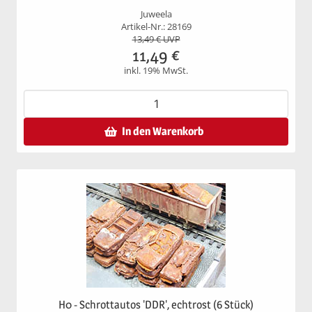
Juweela
Artikel-Nr.: 28169
13,49
€ UVP
11,49
€
inkl. 19% MwSt.
In den Warenkorb
H0 - Schrottautos 'DDR', echtrost (6 Stück)