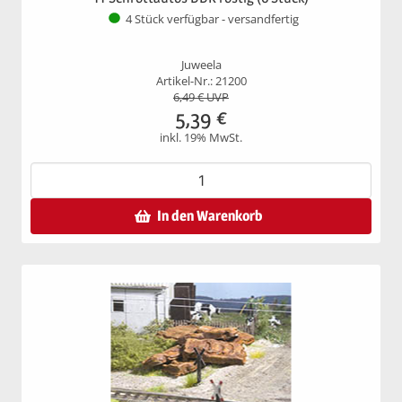
4 Stück verfügbar - versandfertig
Juweela
Artikel-Nr.: 21200
6,49
€ UVP
5,39
€
inkl. 19% MwSt.
In den Warenkorb