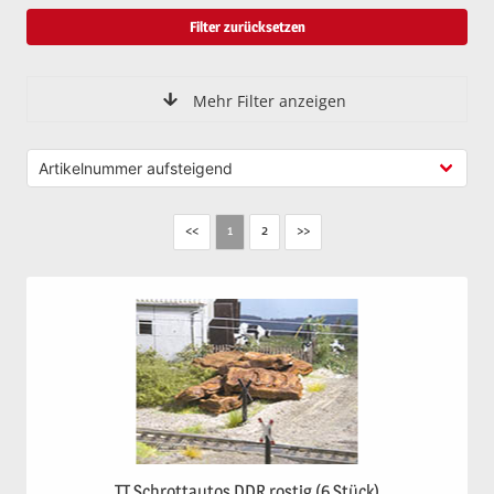
Filter zurücksetzen
Mehr Filter anzeigen
<<
2
>>
1
TT Schrottautos DDR rostig (6 Stück)