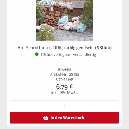
H0 - Schrottautos 'DDR', farbig gemischt (6 Stück)
1 Stück verfügbar - versandfertig
Juweela
Artikel-Nr.: 28182
8,79
€ UVP
6,79
€
inkl. 19% MwSt.
In den Warenkorb