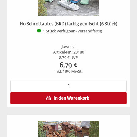
H0 Schrottautos (BRD) farbig gemischt (6 Stück)
1 Stück verfügbar - versandfertig
Juweela
Artikel-Nr.: 28180
8,79
€ UVP
6,79
€
inkl. 19% MwSt.
In den Warenkorb