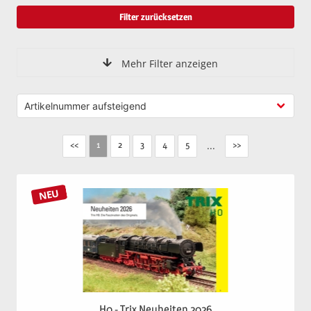
Filter zurücksetzen
Mehr Filter anzeigen
<<
2
3
4
5
...
>>
1
NEU
H0 - Trix Neuheiten 2026