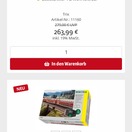
Trix
Artikel-Nr.: 11160
279,00
€ UVP
263,99
€
inkl. 19% MwSt.
In den Warenkorb
NEU