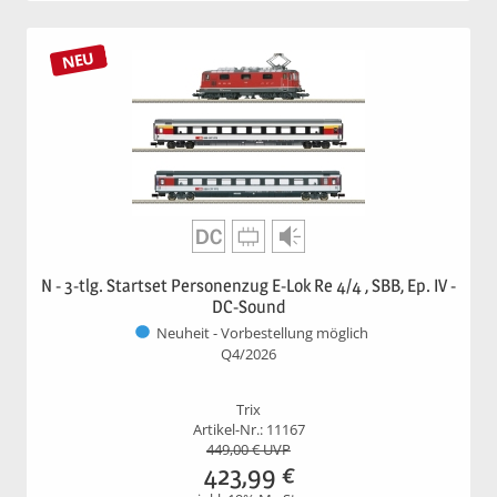
NEU
N - 3-tlg. Startset Personenzug E-Lok Re 4/4 , SBB, Ep. IV -
DC-Sound
Neuheit - Vorbestellung möglich
Q4/2026
Trix
Artikel-Nr.: 11167
449,00
€ UVP
423,99
€