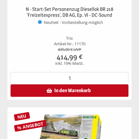
N - Start-Set Personenzug Diesellok BR 218
'Freizeitexpress', DB AG, Ep. VI - DC-Sound
Neuheit - Vorbestellung möglich
Trix
Artikel-Nr.: 11170
439,00
€ UVP
414,99
€
inkl. 19% MwSt.
In den Warenkorb
NEU
% ANGEBOT