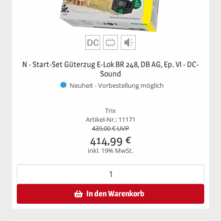
N - Start-Set Güterzug E-Lok BR 248, DB AG, Ep. VI - DC-
Sound
Neuheit - Vorbestellung möglich
Trix
Artikel-Nr.: 11171
439,00
€ UVP
414,99
€
inkl. 19% MwSt.
In den Warenkorb