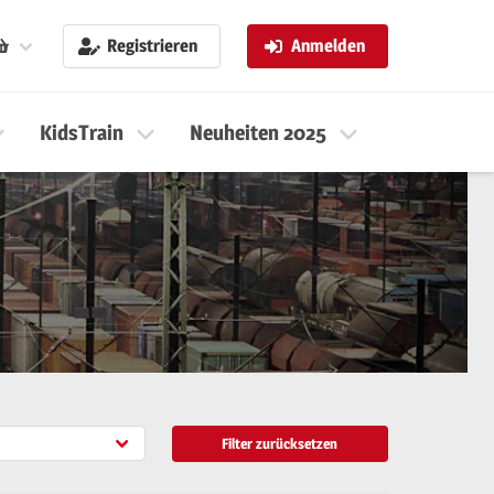
Registrieren
Anmelden
KidsTrain
Neuheiten 2025
Neuheiten 
Filter zurücksetzen