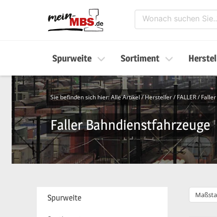
Spurweite
Sortiment
Herstel
Sie befinden sich hier:
Alle Artikel
/
Hersteller
/
FALLER
/
Falle
Faller Bahndienstfahrzeuge
Maßsta
Spurweite