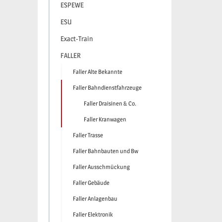
ESPEWE
ESU
Exact-Train
FALLER
Faller Alte Bekannte
Faller Bahndienstfahrzeuge
Faller Draisinen & Co.
Faller Kranwagen
Faller Trasse
Faller Bahnbauten und Bw
Faller Ausschmückung
Faller Gebäude
Faller Anlagenbau
Faller Elektronik