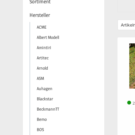
Sortiment
Hersteller
ACME
Albert Modell
Amintiri
Artitec
Arnold
ASM
Auhagen
Blackstar
2
BeckmannTT
Bemo
BOS