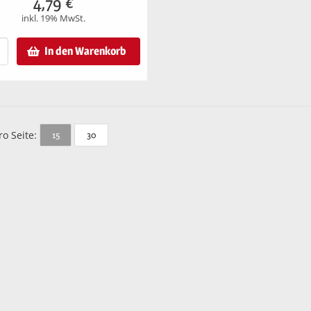
4,79
€
inkl. 19% MwSt.
In den Warenkorb
ro Seite:
15
30