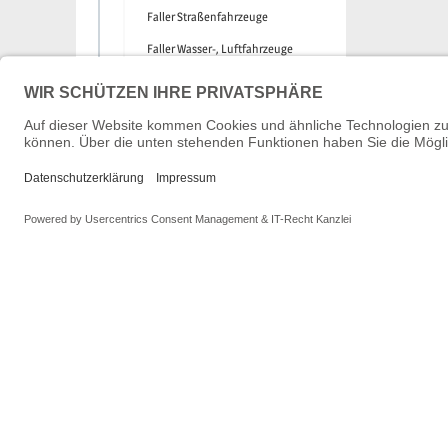
Faller Straßenfahrzeuge
Faller Wasser-, Luftfahrzeuge
Faller Werkstatt
Faller Vitrinen, Aufbewahrung
Faller Medien
Fischer
Fleischmann
Garage87
Gützold
Hacker Model
Hädl
HEKI
Heljan