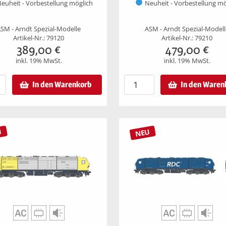
euheit - Vorbestellung möglich
Neuheit - Vorbestellung mö
SM - Arndt Spezial-Modelle
ASM - Arndt Spezial-Model
Artikel-Nr.: 79120
Artikel-Nr.: 79210
389,00
€
479,00
€
inkl. 19% MwSt.
inkl. 19% MwSt.
In den Warenkorb
In den Waren
U
NEU