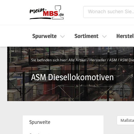
Spurweite
Sortiment
Herstel
Sie befinden sich hier:
Alle Artikel
/
Hersteller
/
ASM
/
ASM Die
ASM Diesellokomotiven
Maßsta
Spurweite