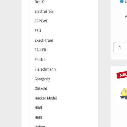
DreiKa
N
Electrotren
A
ESPEWE
ESU
Exact-Train
FALLER
Fischer
Fleischmann
NE
Garage87
Gützold
Hacker Model
Hädl
HEKI