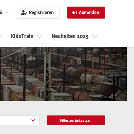
Registrieren
Anmelden
KidsTrain
Neuheiten 2025
Neuheiten 
Filter zurücksetzen