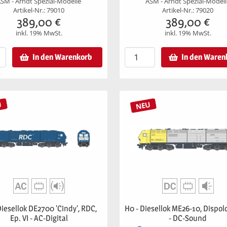
SM - Arndt Spezial-Modelle
ASM - Arndt Spezial-Model
Artikel-Nr.: 79010
Artikel-Nr.: 79020
389,00
€
389,00
€
inkl. 19% MwSt.
inkl. 19% MwSt.
In den Warenkorb
In den Waren
U
NEU
Diesellok DE2700 'Cindy', RDC,
H0 - Diesellok ME26-10, Dispolo
Ep. VI - AC-Digital
- DC-Sound