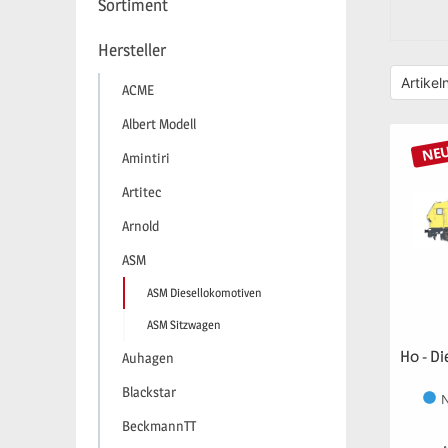
Sortiment
Hersteller
ACME
Albert Modell
NE
Amintiri
Artitec
Arnold
ASM
ASM Diesellokomotiven
ASM Sitzwagen
H0 - Di
Auhagen
Blackstar
N
BeckmannTT