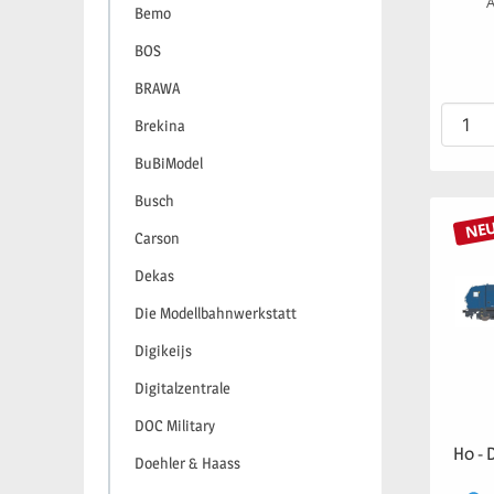
A
Bemo
BOS
BRAWA
Brekina
BuBiModel
Busch
NE
Carson
Dekas
Die Modellbahnwerkstatt
Digikeijs
Digitalzentrale
DOC Military
H0 - 
Doehler & Haass