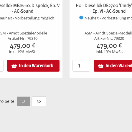
esellok ME26-10, Dispolok, Ep. V
H0 - Diesellok DE2700 'Cindy'
- AC-Sound
Ep. VI - AC-Sound
euheit - Vorbestellung möglich
Neuheit - Vorbestellung mö
SM - Arndt Spezial-Modelle
ASM - Arndt Spezial-Model
Artikel-Nr.: 79310
Artikel-Nr.: 79320
479,00
€
479,00
€
inkl. 19% MwSt.
inkl. 19% MwSt.
In den Warenkorb
In den Waren
ro Seite:
15
30