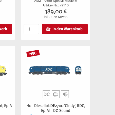
le
ASM - Arndt Spezial-Modelle
Artikel-Nr.: 79110
389,00
€
inkl. 19% MwSt.
korb
In den Warenkorb
NEU
k, Ep. V
H0 - Diesellok DE2700 'Cindy', RDC,
Ep. VI - DC-Sound