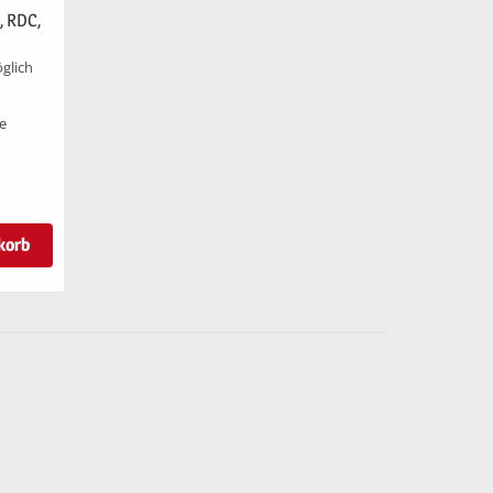
, RDC,
glich
le
korb