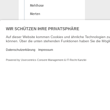
Mehlhose
Merten
MFTrain
minicar
MiNis
Modellbau Veit
ModelPro
MTB
NOCH
NPE
Oxford
PCX87
Peho