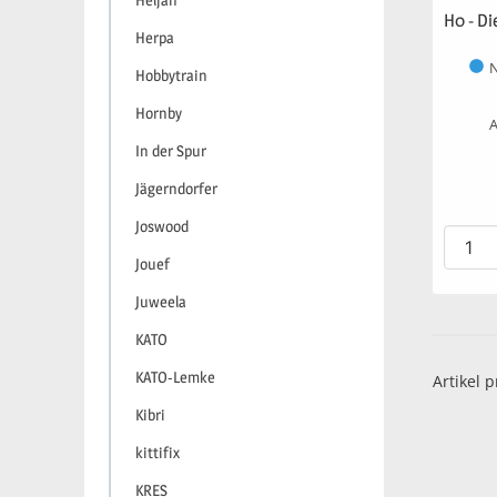
Heljan
H0 - Di
Herpa
N
Hobbytrain
Hornby
A
In der Spur
Jägerndorfer
Joswood
Jouef
Juweela
KATO
KATO-Lemke
Artikel p
Kibri
kittifix
KRES