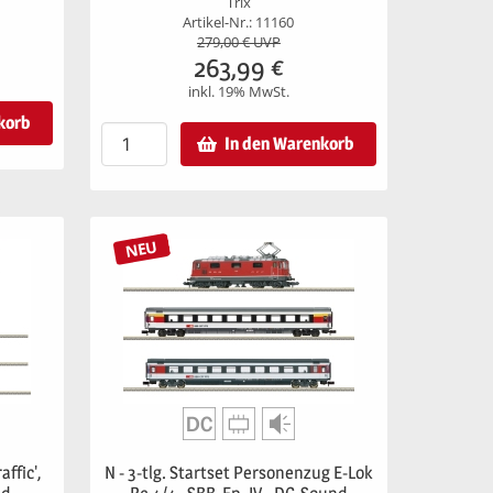
Trix
Artikel-Nr.: 11160
279,00
€ UVP
263,99
€
inkl. 19% MwSt.
korb
In den Warenkorb
NEU
affic',
N - 3-tlg. Startset Personenzug E-Lok