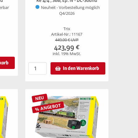
nd
Re 4/4 , SBB, Ep. IV - DC-Sound
ferbar
Neuheit - Vorbestellung möglich
Q4/2026
Trix
Artikel-Nr.: 11167
449,00
€ UVP
423,99
€
inkl. 19% MwSt.
korb
In den Warenkorb
NEU
% ANGEBOT