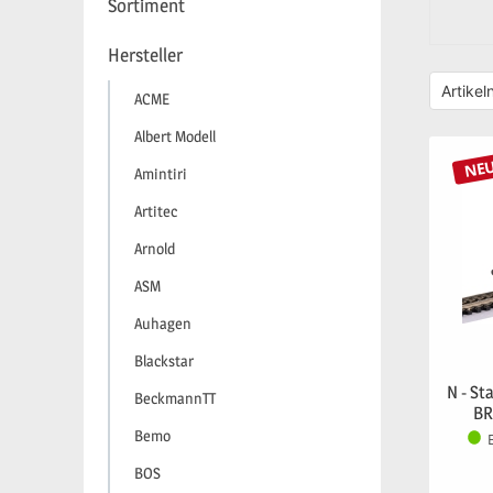
Sortiment
Hersteller
ACME
Albert Modell
NE
Amintiri
Artitec
Arnold
ASM
Auhagen
Blackstar
N - St
BeckmannTT
BR
Bemo
BOS