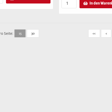
In den Waren
ro Seite:
15
30
<<
<