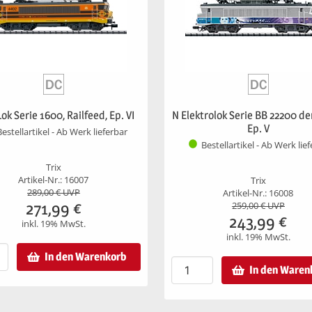
Lok Serie 1600, Railfeed, Ep. VI
N Elektrolok Serie BB 22200 de
Ep. V
Bestellartikel - Ab Werk lieferbar
Bestellartikel - Ab Werk lie
Trix
Artikel-Nr.: 16007
Trix
289,00
€ UVP
Artikel-Nr.: 16008
271,99
€
259,00
€ UVP
243,99
€
inkl. 19% MwSt.
inkl. 19% MwSt.
In den Warenkorb
In den Waren