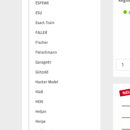
'Regio
ESPEWE
ESU
Exact-Train
FALLER
Fischer
Fleischmann
Garage87
Gützold
Hacker Model
NE
Hädl
HEKI
Heljan
Herpa