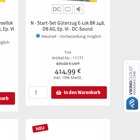
esellok
N - Start-Set Güterzug E-Lok BR 248,
, Ep. VI
DB AG, Ep. VI - DC-Sound
Neuheit - Vorbestellung möglich
glich
Trix
Artikel-Nr.: 11171
439,00
€ UVP
414,99
€
inkl. 19% MwSt.
In den Warenkorb
korb
NEU