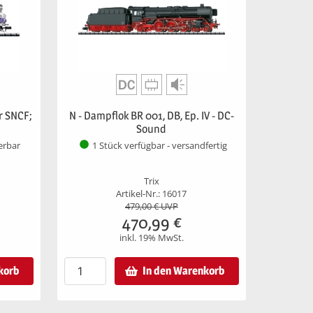
r SNCF;
N - Dampflok BR 001, DB, Ep. IV - DC-
Sound
ferbar
1 Stück verfügbar - versandfertig
Trix
Artikel-Nr.: 16017
479,00
€ UVP
470,99
€
inkl. 19% MwSt.
korb
In den Warenkorb