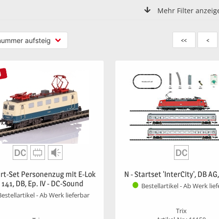
Mehr Filter anzeig
<<
<
U
art-Set Personenzug mit E-Lok
N - Startset 'InterCity', DB AG,
 141, DB, Ep. IV - DC-Sound
Bestellartikel - Ab Werk lie
Bestellartikel - Ab Werk lieferbar
Trix