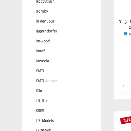
Hobbytrain
Hornby
In der Spur
N - 3-
2
Jägerndorfer
N
Joswood
Jouef
Juweela
KATO
KATO-Lemke
Kibri
kittifix
KRES
NE
L.S. Models
LEGRAND