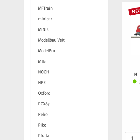
MFTrain
NE
minicar
MiNis
Modellbau Veit
ModelPro
MTB
NOCH
N -
NPE
Oxford
PCX87
Peho
Piko
Pirata