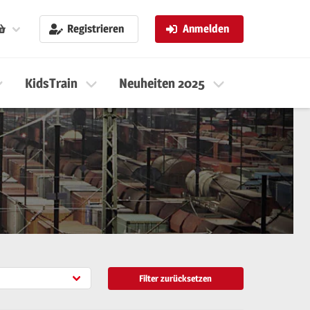
Registrieren
Anmelden
KidsTrain
Neuheiten 2025
Neuheiten 
Filter zurücksetzen