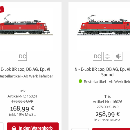
U
 E-Lok BR 120, DB AG, Ep. VI
N - E-Lok BR 120, DB AG, Ep. VI
Sound
Bestellartikel - Ab Werk lieferbar
Bestellartikel - Ab Werk lie
Trix
Artikel-Nr.: 16024
Trix
179,00
€ UVP
Artikel-Nr.: 16026
168,99
€
275,00
€ UVP
258,99
€
inkl. 19% MwSt.
inkl. 19% MwSt.
In den Warenkorb