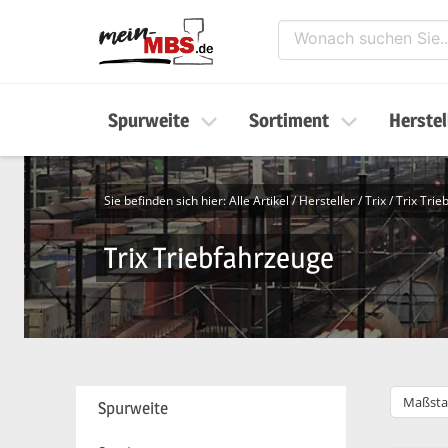
Spurweite
Sortiment
Herstel
Sie befinden sich hier:
Alle Artikel
/
Hersteller
/
Trix
/
Trix Tri
Trix Triebfahrzeuge
Maßsta
Spurweite