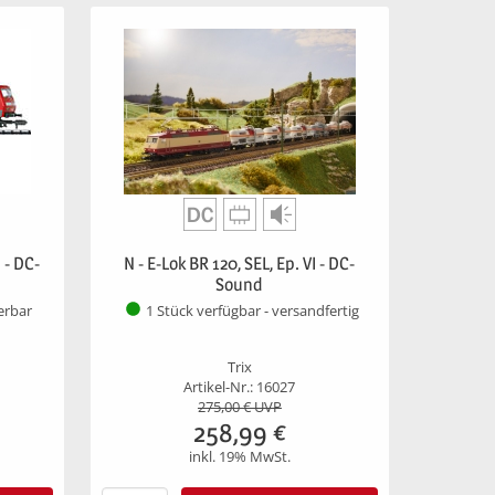
 - DC-
N - E-Lok BR 120, SEL, Ep. VI - DC-
Sound
ferbar
1 Stück verfügbar - versandfertig
Trix
Artikel-Nr.: 16027
275,00
€ UVP
258,99
€
inkl. 19% MwSt.