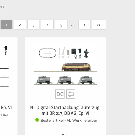
en
...
1
2
3
4
5
>
>>
 Ep. VI
N - Digital-Startpackung 'Güterzug'
mit BR 217, DB AG, Ep. VI
ferbar
Bestellartikel - Ab Werk lieferbar