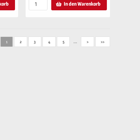
korb
In den Warenkorb
...
1
2
3
4
5
>
>>