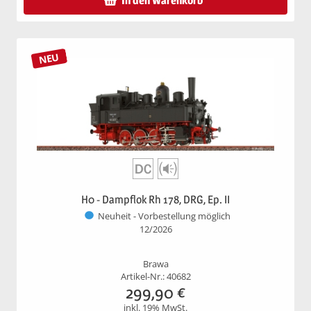
In den Warenkorb
NEU
H0 - Dampflok Rh 178, DRG, Ep. II
Neuheit - Vorbestellung möglich
12/2026
Brawa
Artikel-Nr.: 40682
299,90
€
inkl. 19% MwSt.