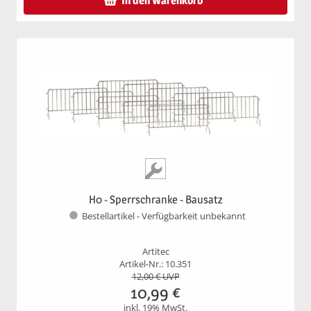
In den Warenkorb
H0 - Sperrschranke - Bausatz
Bestellartikel - Verfügbarkeit unbekannt
Artitec
Artikel-Nr.: 10.351
12,00
€ UVP
10,99
€
inkl. 19% MwSt.