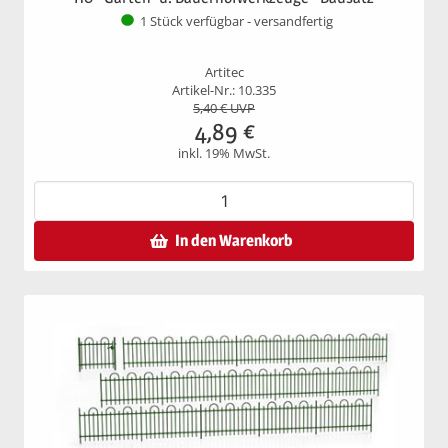
1 Stück verfügbar - versandfertig
Artitec
Artikel-Nr.: 10.335
5,40
€ UVP
4,89
€
inkl. 19% MwSt.
In den Warenkorb