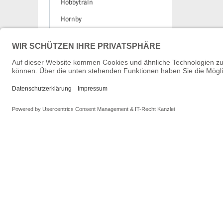
Hobbytrain
Hornby
In der Spur
Jägerndorfer
Joswood
Jouef
Juweela
KATO
KATO-Lemke
Kibri
kittifix
KRES
L.S. Models
LEGRAND