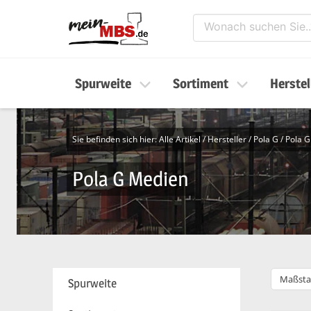
Spurweite
Sortiment
Herstel
Sie befinden sich hier:
Alle Artikel
/
Hersteller
/
Pola G
/
Pola 
Pola G Medien
Maßsta
Spurweite