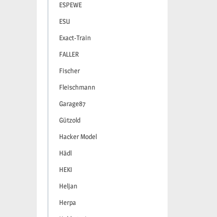
ESPEWE
ESU
Exact-Train
FALLER
Fischer
Fleischmann
Garage87
Gützold
Hacker Model
Hädl
HEKI
Heljan
Herpa