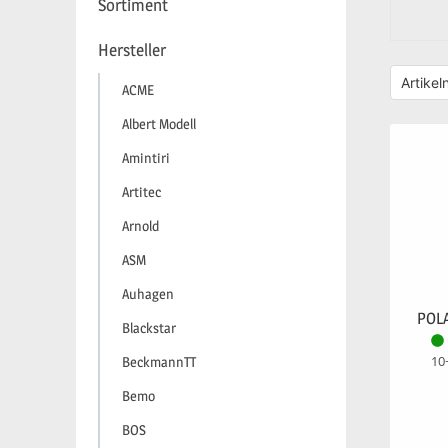
Sortiment
Hersteller
ACME
Albert Modell
Amintiri
Artitec
Arnold
ASM
Auhagen
POLA
Blackstar
10
BeckmannTT
Bemo
BOS