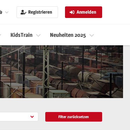
Registrieren
Anmelden
KidsTrain
Neuheiten 2025
Neuheiten 
Filter zurücksetzen