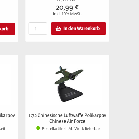
20,99
€
inkl. 19% MwSt.
In den Warenkorb
korb
likarpov
1:72 Chinesische Luftwaffe Polikarpov
Chinese Air Force
keit
Bestellartikel - Ab Werk lieferbar