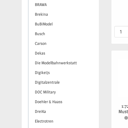
BRAWA
Brekina
BuBiModel
Busch
Carson
Dekas
Die Modellbahnwerkstatt
Digikeijs
Digitalzentrale
DOC Military
Doehler & Haass
1:7
Must
DreiKa
Electrotren