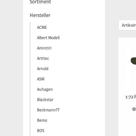
Sortiment
Hersteller
ACME
Albert Modell
Amintiri
Artitec
Arnold
ASM
Auhagen
1:72 
Blackstar
BeckmannTT
Bemo
BOS