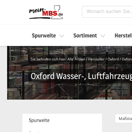
Spurweite
Sortiment
Herstel
Sie befinden sich hier:
Alle Artikel
/
Hersteller
/
Oxford
/
Oxfor
Oxford Wasser-, Luftfahrzeu
Maßsta
Spurweite