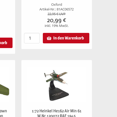
Oxford
Artikel-Nr.: 81AC06572
22,95
€ UVP
20,99
€
inkl. 19% MwSt.
In den Warenkorb
korb
Brown
1:72 Heinkel He162 Air Min 61
on
W.Nr.120072 RAF 1945