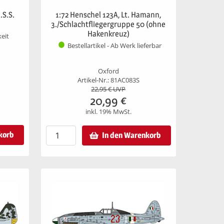
.S.S.
1:72 Henschel 123A, Lt. Hamann,
3./Schlachtfliegergruppe 50 (ohne
Hakenkreuz)
keit
Bestellartikel - Ab Werk lieferbar
Oxford
Artikel-Nr.: 81AC083S
22,95
€ UVP
20,99
€
inkl. 19% MwSt.
korb
In den Warenkorb