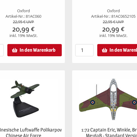
Oxford
Oxford
Artikel-Nr.: 81AC060
Artikel-Nr.: 81AC0652105
22,95
€ UVP
22,95
€ UVP
20,99
€
20,99
€
inkl. 19% MwSt.
inkl. 19% MwSt.
In den Warenkorb
In den Waren
inesische Luftwaffe Polikarpov
1:72 Captain Eric, Winkle, 
Chinese Air Force
Me163B - Standard Versi