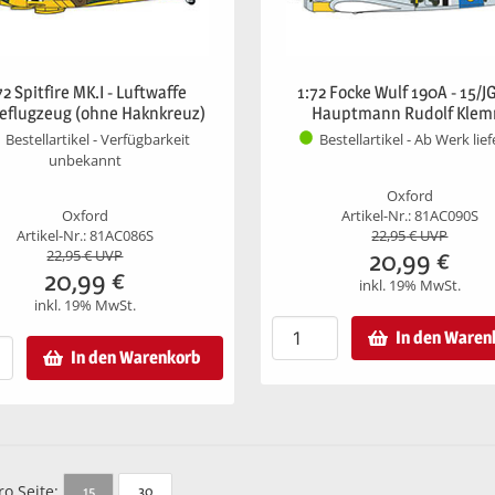
72 Spitfire MK.I - Luftwaffe
1:72 Focke Wulf 190A - 15/JG
eflugzeug (ohne Haknkreuz)
Hauptmann Rudolf Kle
Bestellartikel - Verfügbarkeit
Bestellartikel - Ab Werk lie
unbekannt
Oxford
Oxford
Artikel-Nr.: 81AC090S
Artikel-Nr.: 81AC086S
22,95
€ UVP
20,99
€
22,95
€ UVP
20,99
€
inkl. 19% MwSt.
inkl. 19% MwSt.
In den Waren
In den Warenkorb
ro Seite:
15
30