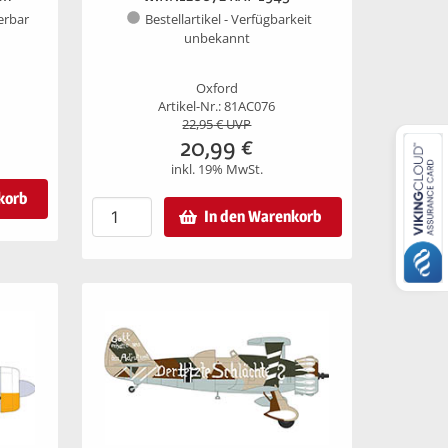
ferbar
Bestellartikel - Verfügbarkeit
unbekannt
Oxford
Artikel-Nr.: 81AC076
22,95
€ UVP
20,99
€
inkl. 19% MwSt.
korb
In den Warenkorb