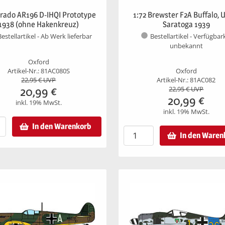
Arado AR196 D-IHQI Prototype
1:72 Brewster F2A Buffalo, U
1938 (ohne Hakenkreuz)
Saratoga 1939
Bestellartikel - Ab Werk lieferbar
Bestellartikel - Verfügbar
unbekannt
Oxford
Artikel-Nr.: 81AC080S
Oxford
22,95
€ UVP
Artikel-Nr.: 81AC082
20,99
€
22,95
€ UVP
20,99
€
inkl. 19% MwSt.
inkl. 19% MwSt.
In den Warenkorb
In den Waren