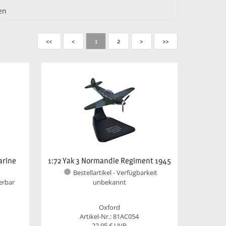
en
<<
<
1
2
>
>>
arine
1:72 Yak 3 Normandie Regiment 1945
Bestellartikel - Verfügbarkeit
unbekannt
ferbar
Oxford
Artikel-Nr.: 81AC054
22,95
€ UVP