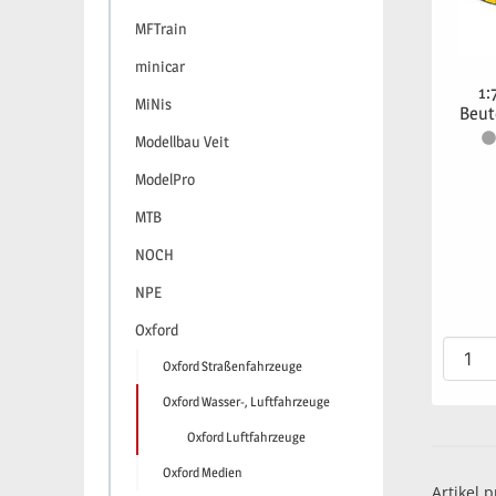
MFTrain
minicar
1:
MiNis
Beut
Modellbau Veit
ModelPro
MTB
NOCH
NPE
Oxford
Oxford Straßenfahrzeuge
Oxford Wasser-, Luftfahrzeuge
Oxford Luftfahrzeuge
Oxford Medien
Artikel p