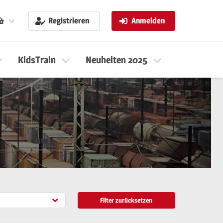
Registrieren
Anmelden
KidsTrain
Neuheiten 2025
Neuheiten 
Filter zurücksetzen