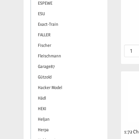
ESPEWE
ESU
Exact-Train
FALLER
Fischer
Fleischmann
Garage87
Gützold
Hacker Model
Hädl
HEKI
Heljan
Herpa
1:72 Ch