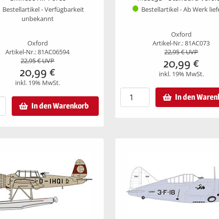
Bestellartikel - Verfügbarkeit
Bestellartikel - Ab Werk lie
unbekannt
Oxford
Oxford
Artikel-Nr.: 81AC073
Artikel-Nr.: 81AC06594
22,95
€ UVP
20,99
€
22,95
€ UVP
20,99
€
inkl. 19% MwSt.
inkl. 19% MwSt.
In den Waren
In den Warenkorb