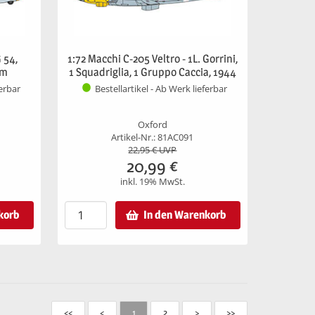
 54,
1:72 Macchi C-205 Veltro - 1L. Gorrini,
mm
1 Squadriglia, 1 Gruppo Caccia, 1944
ferbar
Bestellartikel - Ab Werk lieferbar
Oxford
Artikel-Nr.: 81AC091
22,95
€ UVP
20,99
€
inkl. 19% MwSt.
korb
In den Warenkorb
<<
<
1
2
>
>>