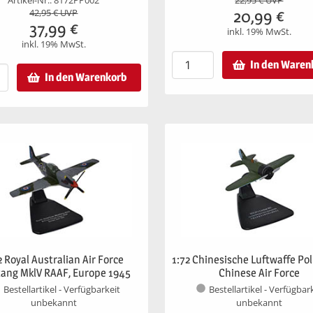
Artikel-Nr.: 8172PP002
22,95
€ UVP
20,99
€
42,95
€ UVP
37,99
€
inkl. 19% MwSt.
inkl. 19% MwSt.
In den Waren
In den Warenkorb
2 Royal Australian Air Force
1:72 Chinesische Luftwaffe Po
ang MklV RAAF, Europe 1945
Chinese Air Force
Bestellartikel - Verfügbarkeit
Bestellartikel - Verfügbar
unbekannt
unbekannt