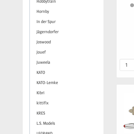
Hobbytrain
Hornby
In der Spur
Jägerndorfer
Joswood
Jouef
Juweela
KATO
KATO-Lemke
Kibri
kittifix
KRES
L.S. Models
LEGRAND