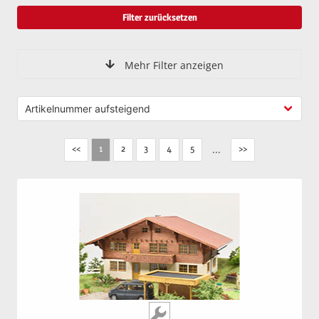
Filter zurücksetzen
Mehr Filter anzeigen
<<
2
3
4
5
...
>>
1