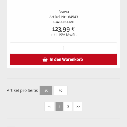
Brawa
Artikel-Nr.: 64543
134,90
€ UVP
123,99
€
inkl. 19% MwSt.
In den Warenkorb
Artikel pro Seite:
30
15
<<
2
>>
1