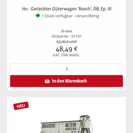
H0 - Gedeckter Güterwagen 'Bosch', DB, Ep. III
1 Stück verfügbar - versandfertig
Brawa
Artikel-Nr.: 51191
52,90
€ UVP
48,49
€
inkl. 19% MwSt.
In den Warenkorb
NEU