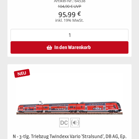
Artikel-Nr.: 64538
104,90
€ UVP
95,99
€
inkl. 19% MwSt.
In den Warenkorb
NEU
N - 3-tlg. Triebzug Twindexx Vario 'Stralsund', DB AG, Ep.