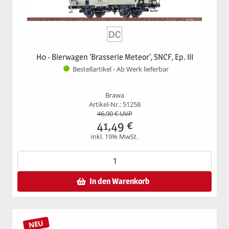
H0 - Bierwagen 'Brasserie Meteor', SNCF, Ep. III
Bestellartikel - Ab Werk lieferbar
Brawa
Artikel-Nr.: 51258
46,90
€ UVP
41,49
€
inkl. 19% MwSt.
In den Warenkorb
NEU