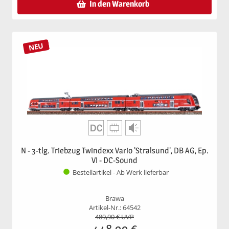
In den Warenkorb
NEU
N - 3-tlg. Triebzug Twindexx Vario 'Stralsund', DB AG, Ep.
VI - DC-Sound
Bestellartikel - Ab Werk lieferbar
Brawa
Artikel-Nr.: 64542
489,90
€ UVP
448,99
€