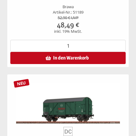
Brawa
Artikel-Nr.: 51189
52,90
€ UVP
48,49
€
inkl. 19% MwSt.
In den Warenkorb
NEU