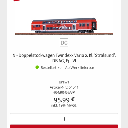
N - Doppelstockwagen Twindexx Vario 2. Kl. 'Stralsund',
DB AG, Ep. VI
Bestellartikel - Ab Werk lieferbar
Brawa
Artikel-Nr.: 64541
104,90
€ UVP
95,99
€
inkl. 19% MwSt.