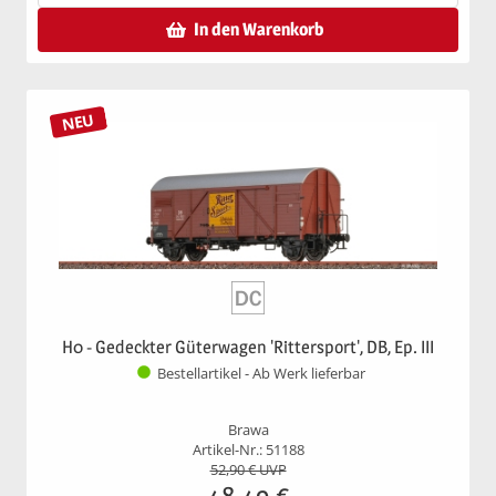
In den Warenkorb
NEU
H0 - Gedeckter Güterwagen 'Rittersport', DB, Ep. III
Bestellartikel - Ab Werk lieferbar
Brawa
Artikel-Nr.: 51188
52,90
€ UVP
48,49
€