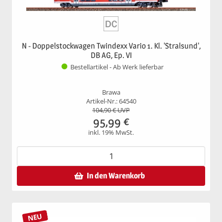
N - Doppelstockwagen Twindexx Vario 1. Kl. 'Stralsund',
DB AG, Ep. VI
Bestellartikel - Ab Werk lieferbar
Brawa
Artikel-Nr.: 64540
104,90
€ UVP
95,99
€
inkl. 19% MwSt.
In den Warenkorb
NEU