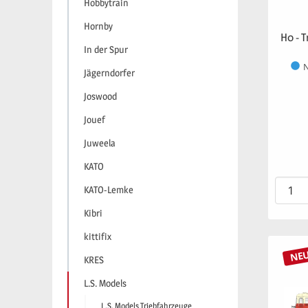
Hobbytrain
Hornby
H0 - 
In der Spur
N
Jägerndorfer
Joswood
Jouef
Juweela
KATO
KATO-Lemke
Kibri
kittifix
NE
KRES
L.S. Models
L.S. Models Triebfahrzeuge