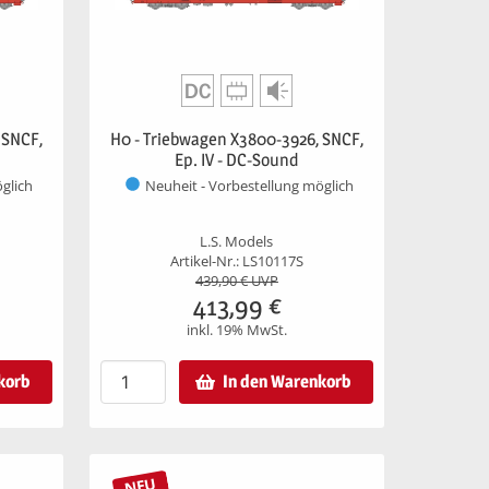
 SNCF,
H0 - Triebwagen X3800-3926, SNCF,
Ep. IV - DC-Sound
glich
Neuheit - Vorbestellung möglich
L.S. Models
Artikel-Nr.: LS10117S
439,90
€ UVP
413,99
€
inkl. 19% MwSt.
korb
In den Warenkorb
NEU