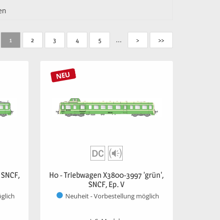
en
...
1
2
3
4
5
>
>>
NEU
 SNCF,
H0 - Triebwagen X3800-3997 'grün',
SNCF, Ep. V
glich
Neuheit - Vorbestellung möglich