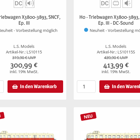
Triebwagen X3800-3893, SNCF,
H0 - Triebwagen X3800-3893,
Ep. III
Ep. III - DC-Sound
euheit - Vorbestellung möglich
Neuheit - Vorbestellung mö
L.S. Models
L.S. Models
Artikel-Nr.: LS10115
Artikel-Nr.: LS10115S
319,90
€ UVP
439,90
€ UVP
300,99
€
413,99
€
inkl. 19% MwSt.
inkl. 19% MwSt.
In den Warenkorb
In den Waren
U
NEU