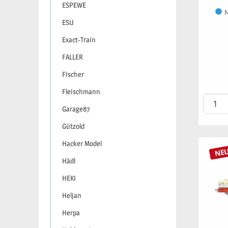
ESPEWE
N
ESU
Exact-Train
FALLER
Fischer
Fleischmann
Garage87
Gützold
Hacker Model
NE
Hädl
HEKI
Heljan
Herpa