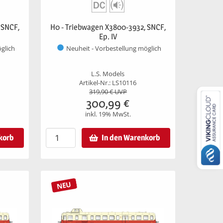
 SNCF,
H0 - Triebwagen X3800-3932, SNCF,
Ep. IV
glich
Neuheit - Vorbestellung möglich
L.S. Models
Artikel-Nr.: LS10116
319,90
€ UVP
300,99
€
inkl. 19% MwSt.
korb
In den Warenkorb
NEU