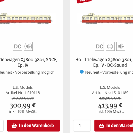
Triebwagen X3800-3801, SNCF,
H0 - Triebwagen X3800-3801,
Ep. IV
Ep. IV - DC-Sound
euheit - Vorbestellung möglich
Neuheit - Vorbestellung mö
L.S. Models
L.S. Models
Artikel-Nr.: LS10118
Artikel-Nr.: LS10118S
319,90
€ UVP
439,90
€ UVP
300,99
€
413,99
€
inkl. 19% MwSt.
inkl. 19% MwSt.
In den Warenkorb
In den Waren