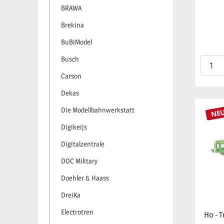
BRAWA
Brekina
BuBiModel
Busch
Carson
Dekas
Die Modellbahnwerkstatt
NE
Digikeijs
Digitalzentrale
DOC Military
Doehler & Haass
DreiKa
Electrotren
H0 - 