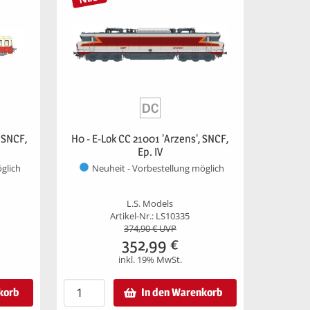
 SNCF,
H0 - E-Lok CC 21001 'Arzens', SNCF,
Ep. IV
glich
Neuheit - Vorbestellung möglich
L.S. Models
Artikel-Nr.: LS10335
374,90
€ UVP
352,99
€
inkl. 19% MwSt.
korb
In den Warenkorb