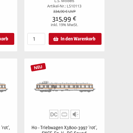
L.S. Models
Artikel-Nr.: LS10113
334,90
€ UVP
315,99
€
inkl. 19% MwSt.
korb
In den Warenkorb
NEU
rot',
H0 - Triebwagen X3800-3997 'rot',