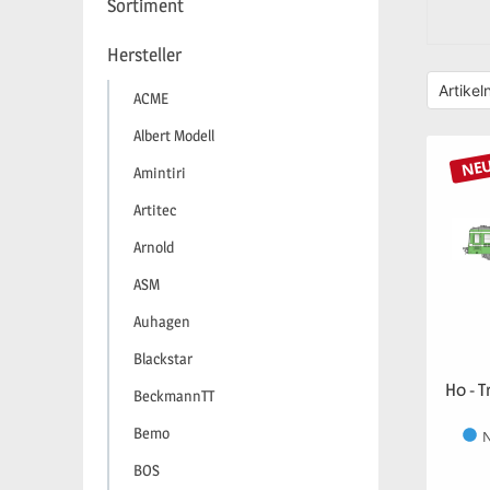
Sortiment
Hersteller
ACME
Albert Modell
NE
Amintiri
Artitec
Arnold
ASM
Auhagen
Blackstar
H0 - 
BeckmannTT
Bemo
N
BOS