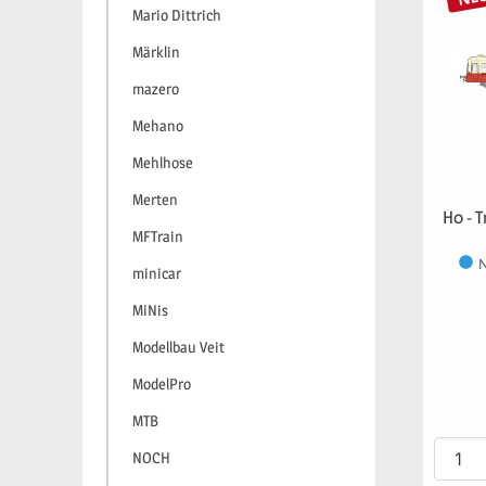
Mario Dittrich
Märklin
mazero
Mehano
Mehlhose
Merten
H0 - 
MFTrain
N
minicar
MiNis
Modellbau Veit
ModelPro
MTB
NOCH