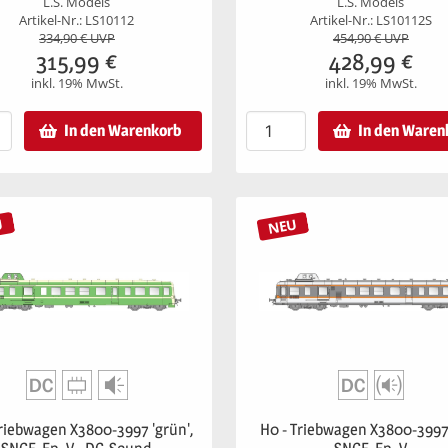
L.S. Models
L.S. Models
Artikel-Nr.: LS10112
Artikel-Nr.: LS10112S
334,90
€ UVP
454,90
€ UVP
315,99
€
428,99
€
inkl. 19% MwSt.
inkl. 19% MwSt.
In den Warenkorb
In den Waren
U
NEU
Triebwagen X3800-3997 'grün',
H0 - Triebwagen X3800-3997 '