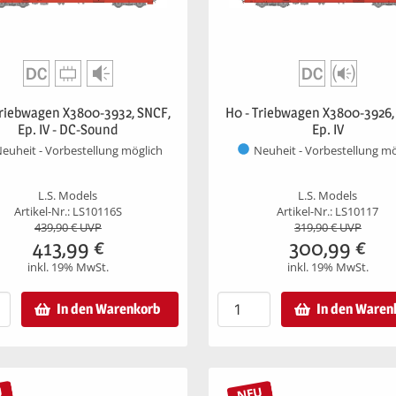
Triebwagen X3800-3932, SNCF,
H0 - Triebwagen X3800-3926,
Ep. IV - DC-Sound
Ep. IV
euheit - Vorbestellung möglich
Neuheit - Vorbestellung mö
L.S. Models
L.S. Models
Artikel-Nr.: LS10116S
Artikel-Nr.: LS10117
439,90
€ UVP
319,90
€ UVP
413,99
€
300,99
€
inkl. 19% MwSt.
inkl. 19% MwSt.
In den Warenkorb
In den Waren
U
NEU