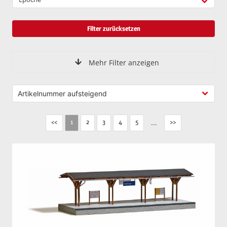
Filter zurücksetzen
Mehr Filter anzeigen
<<
2
3
4
5
...
>>
1