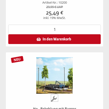
Artikel-Nr.: 10200
29,99
€ UVP
25,49
€
inkl. 19% MwSt.
In den Warenkorb
NEU
H0 - Bekohlung mit Bagger