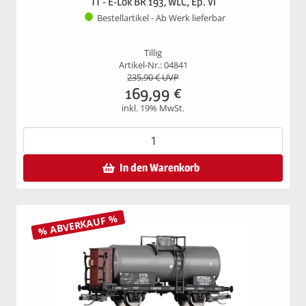
TT - E-Lok BR 193, WLC, Ep. VI
Bestellartikel - Ab Werk lieferbar
Tillig
Artikel-Nr.: 04841
235,90
€ UVP
169,99
€
inkl. 19% MwSt.
In den Warenkorb
% ABVERKAUF %