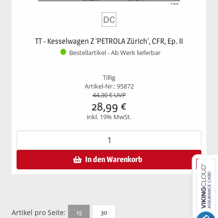
TT - Kesselwagen Z 'PETROLA Zürich', CFR, Ep. II
Bestellartikel - Ab Werk lieferbar
Tillig
Artikel-Nr.: 95872
44,30
€ UVP
28,99
€
inkl. 19% MwSt.
In den Warenkorb
Artikel pro Seite:
30
15