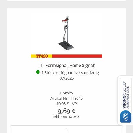
TT - Formsignal 'Home Signal'
1 Stück verfügbar - versandfertig
07/2026
Hornby
Artikel-Nr.: TT8045
10,95
€ UVP
9,69
€
inkl. 19% MwSt.