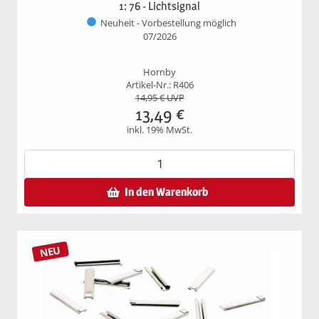
1: 76 - Lichtsignal
Neuheit - Vorbestellung möglich
07/2026
Hornby
Artikel-Nr.: R406
14,95
€ UVP
13,49
€
inkl. 19% MwSt.
In den Warenkorb
NEU