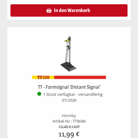
In den Warenkorb
TT - Formsignal 'Distant Signal'
1 Stück verfügbar - versandfertig
07/2026
Hornby
Artikel-Nr.: TT8046
13,45
€ UVP
11,99
€