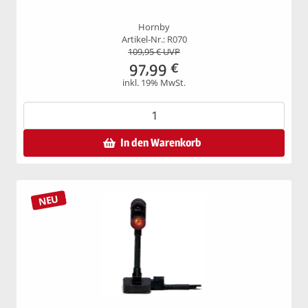
Hornby
Artikel-Nr.: R070
109,95
€ UVP
97,99
€
inkl. 19% MwSt.
In den Warenkorb
NEU