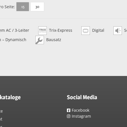
ro Seite:
15
30
m AC / 3-Leiter
Trix-Express
Digital
S
h – Dynamisch
Bausatz
lkataloge
Social Media
Facebook
te
Instagram
nt
er