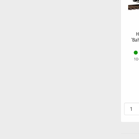
H
'Ba
10