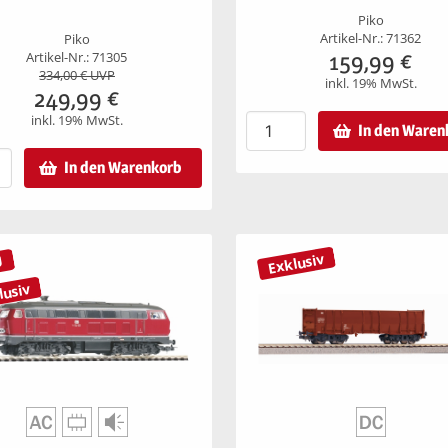
Piko
Artikel-Nr.: 71362
Piko
159,99
€
Artikel-Nr.: 71305
334,00
€ UVP
inkl. 19% MwSt.
249,99
€
inkl. 19% MwSt.
In den Waren
In den Warenkorb
Exklusiv
U
lusiv