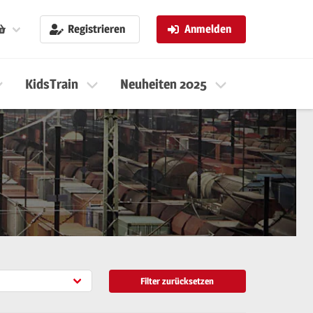
Registrieren
Anmelden
KidsTrain
Neuheiten 2025
Neuheiten 
Filter zurücksetzen