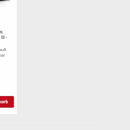
os
II -
auft
bar
korb