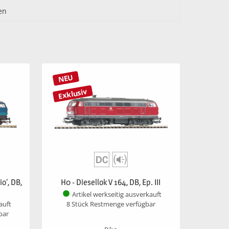
en
NEU
Exklusiv
o', DB,
H0 - Diesellok V 164, DB, Ep. III
Artikel werkseitig ausverkauft
8 Stück Restmenge verfügbar
auft
bar