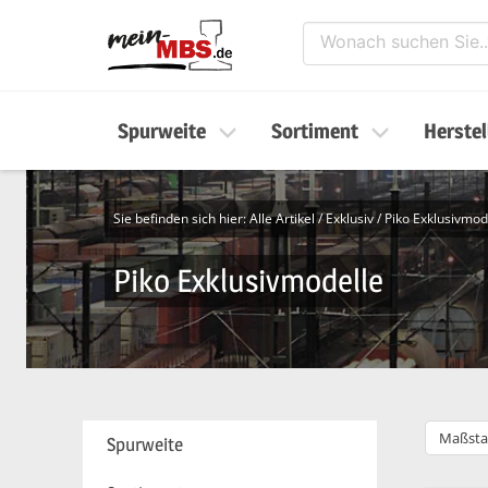
Spurweite
Sortiment
Herstel
Sie befinden sich hier:
Alle Artikel
/
Exklusiv
/
Piko Exklusivmod
Piko Exklusivmodelle
Maßsta
Spurweite