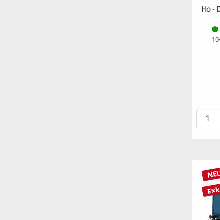
H0 - D
10
NE
Exk