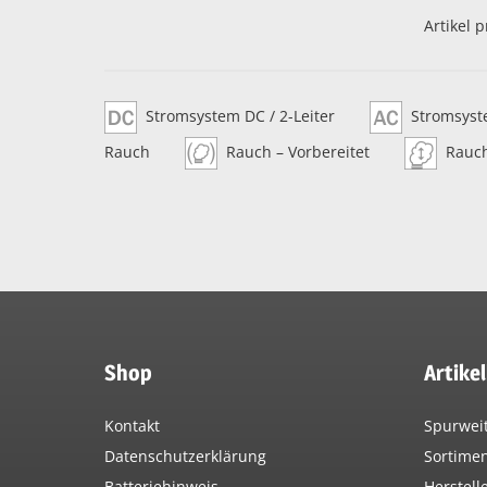
Artikel p
Stromsystem DC / 2-Leiter
Stromsyste
Rauch
Rauch – Vorbereitet
Rauc
Shop
Artike
Kontakt
Spurwei
Datenschutzerklärung
Sortime
Batteriehinweis
Herstell