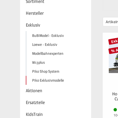
Sortiment
Hersteller
Exklusiv
BuBiModel - Exklusiv
Exk
Loewe - Exklusiv
% 
Modellbahnexperten
W13plus
Piko Shop System
Piko Exklusivmodelle
Aktionen
H0 
C
Ersatzteile
KidsTrain
10