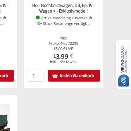
 IV -
H0 - Hochbordwagen, DB, Ep. IV -
l
Wagen 3 - Exklusivmodell
auft
Artikel werkseitig ausverkauft
bar
10+ Stück Restmenge verfügbar
Piko
Artikel-Nr.: 72235
15,00
€ UVP
13,99
€
inkl. 19% MwSt.
korb
In den Warenkorb