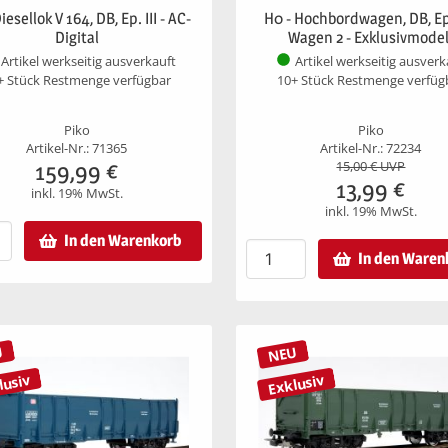
iesellok V 164, DB, Ep. III - AC-
H0 - Hochbordwagen, DB, Ep.
Digital
Wagen 2 - Exklusivmodel
Artikel werkseitig ausverkauft
Artikel werkseitig ausverk
+ Stück Restmenge verfügbar
10+ Stück Restmenge verfüg
Piko
Piko
Artikel-Nr.: 71365
Artikel-Nr.: 72234
159,99
€
15,00
€ UVP
13,99
€
inkl. 19% MwSt.
inkl. 19% MwSt.
In den Warenkorb
In den Waren
U
NEU
lusiv
Exklusiv