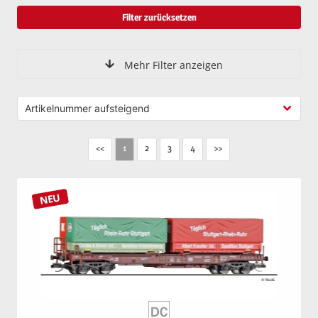
Filter zurücksetzen
Mehr Filter anzeigen
<<
2
3
4
>>
1
NEU