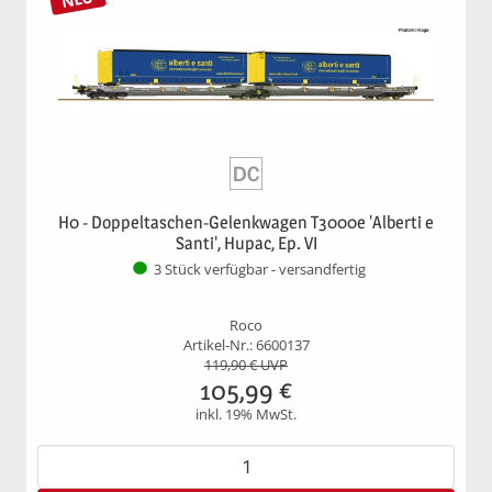
H0 - Doppeltaschen-Gelenkwagen T3000e 'Alberti e
Santi', Hupac, Ep. VI
3 Stück verfügbar - versandfertig
Roco
Artikel-Nr.: 6600137
119,90
€ UVP
105,99
€
inkl. 19% MwSt.