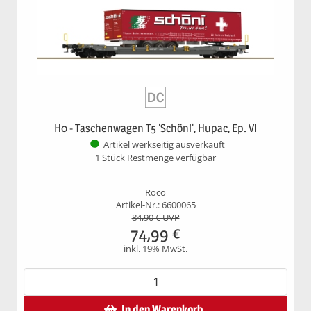
H0 - Taschenwagen T5 'Schöni', Hupac, Ep. VI
Artikel werkseitig ausverkauft
1 Stück Restmenge verfügbar
Roco
Artikel-Nr.: 6600065
84,90
€ UVP
74,99
€
inkl. 19% MwSt.
In den Warenkorb