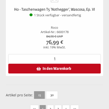
H0 - Taschenwagen T5 'Nothegger', Wascosa, Ep. VI
1 Stück verfügbar - versandfertig
Roco
Artikel-Nr.: 6600178
84,90
€ UVP
76,99
€
inkl. 19% MwSt.
In den Warenkorb
Artikel pro Seite:
30
15
<<
2
3
4
>>
1