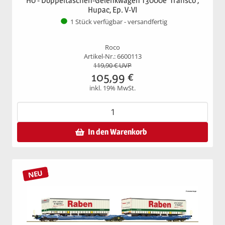
H0 - Doppeltaschen-Gelenkwagen T3000e 'Transco',
Hupac, Ep. V-VI
1 Stück verfügbar - versandfertig
Roco
Artikel-Nr.: 6600113
119,90
€ UVP
105,99
€
inkl. 19% MwSt.
In den Warenkorb
NEU