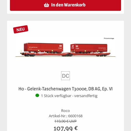
In den Warenkorb
NEU
H0 - Gelenk-Taschenwagen T3000e, DB AG, Ep. VI
1 Stück verfügbar - versandfertig
Roco
Artikel-Nr.: 6600168
119,90
€ UVP
107,99
€