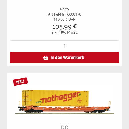
Roco
Artikel-Nr.: 6600170
119,90
€ UVP
105,99
€
inkl. 19% MwSt.
In den Warenkorb
NEU