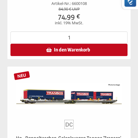
Artikel-Nr.: 6600108
84,90
€ UVP
74,99
€
inkl. 19% MwSt.
In den Warenkorb
NEU