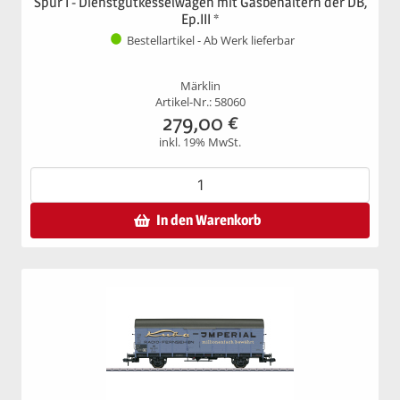
Spur I - Dienstgutkesselwagen mit Gasbehältern der DB,
Ep.III *
Bestellartikel - Ab Werk lieferbar
Märklin
Artikel-Nr.: 58060
279,00
€
inkl. 19% MwSt.
In den Warenkorb