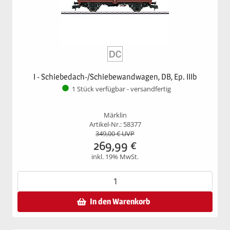
I - Schiebedach-/Schiebewandwagen, DB, Ep. IIIb
1 Stück verfügbar - versandfertig
Märklin
Artikel-Nr.: 58377
349,00
€ UVP
269,99
€
inkl. 19% MwSt.
In den Warenkorb