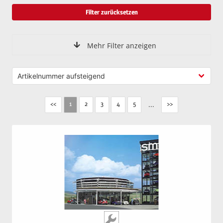
Filter zurücksetzen
Mehr Filter anzeigen
<<
2
3
4
5
...
>>
1