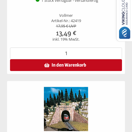
1 Stück verfügbar - versandfertig
Vollmer
Artikel-Nr.: 42419
17,95
€ UVP
13,49
€
inkl. 19% MwSt.
In den Warenkorb