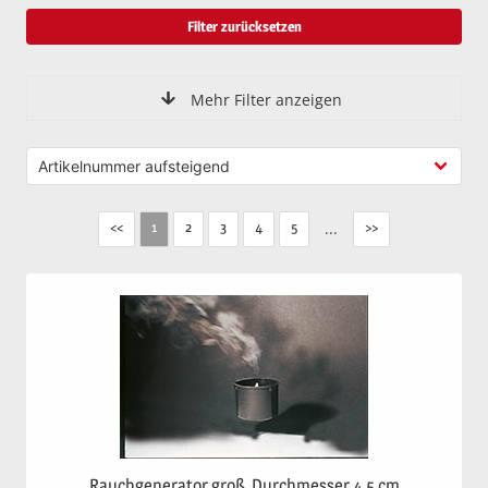
Filter zurücksetzen
Mehr Filter anzeigen
<<
2
3
4
5
...
>>
1
Rauchgenerator groß, Durchmesser 4,5 cm