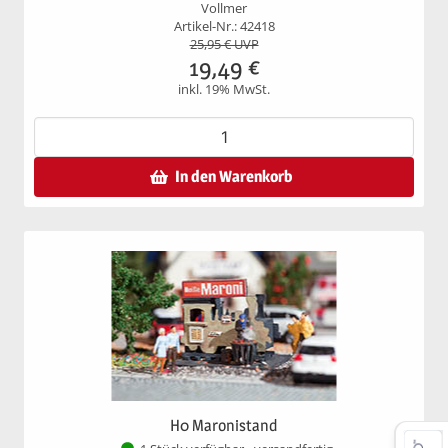
Vollmer
Artikel-Nr.: 42418
25,95
€ UVP
19,49
€
inkl. 19% MwSt.
In den Warenkorb
H0 Maronistand