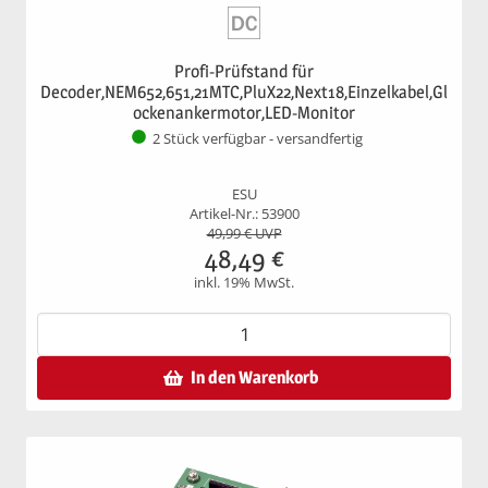
Profi-Prüfstand für
Decoder,NEM652,651,21MTC,PluX22,Next18,Einzelkabel,Gl
ockenankermotor,LED-Monitor
2 Stück verfügbar - versandfertig
ESU
Artikel-Nr.: 53900
49,99
€ UVP
48,49
€
inkl. 19% MwSt.
In den Warenkorb