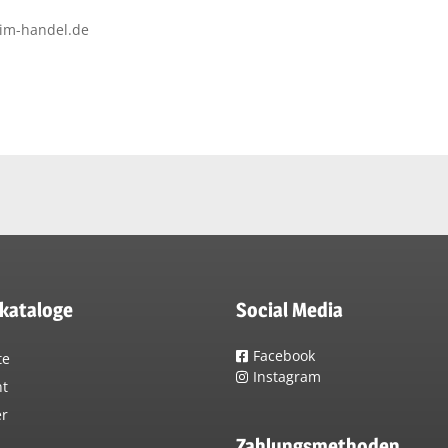
-im-handel.de
lkataloge
Social Media
Facebook
te
Instagram
nt
er
Zahlungsmethoden