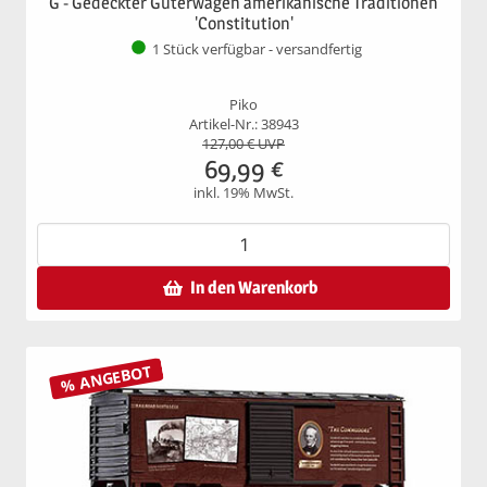
G - Gedeckter Güterwagen amerikanische Traditionen
'Constitution'
1 Stück verfügbar - versandfertig
Piko
Artikel-Nr.: 38943
127,00
€ UVP
69,99
€
inkl. 19% MwSt.
In den Warenkorb
% ANGEBOT