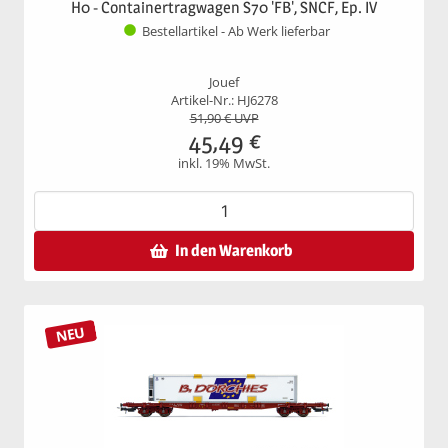
H0 - Containertragwagen S70 'FB', SNCF, Ep. IV
Bestellartikel - Ab Werk lieferbar
Jouef
Artikel-Nr.: HJ6278
51,90
€ UVP
45,49
€
inkl. 19% MwSt.
In den Warenkorb
NEU