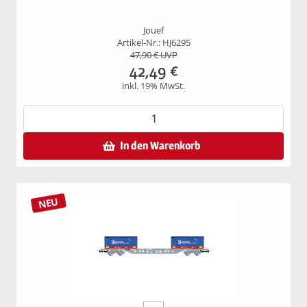
Jouef
Artikel-Nr.: HJ6295
47,90
€ UVP
42,49
€
inkl. 19% MwSt.
In den Warenkorb
NEU