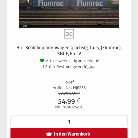
H0 - Schiebeplanenwagen 3-achsig, Lails, (Flumroc),
SNCF, Ep. IV
Artikel werkseitig ausverkauft
1 Stück Restmenge verfügbar
Jouef
Artikel-Nr.: HJ6238
69,90
€ UVP
54,99
€
inkl. 19% MwSt.
In den Warenkorb