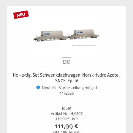
NEU
H0 - 2-tlg. Set Schwenkdachwagen 'Norsk Hydro Azote',
SNCF, Ep. IV
Neuheit - Vorbestellung möglich
11/2026
Jouef
Artikel-Nr.: HJ6307
119,90
€ UVP
111,99
€
inkl. 19% MwSt.