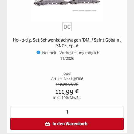
H0 - 2-tlg. Set Schwenkdachwagen 'DMI / Saint Gobain',
SNCF, Ep. V
Neuheit - Vorbestellung möglich
11/2026
Jouef
Artikel-Nr.: HJ6306
119,90
€ UVP
111,99
€
inkl. 19% MwSt.
In den Warenkorb