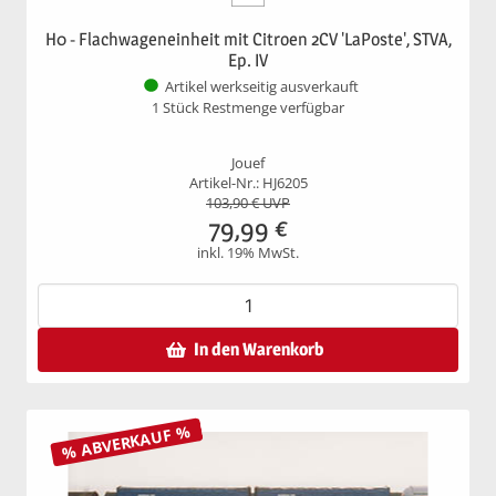
H0 - Flachwageneinheit mit Citroen 2CV 'LaPoste', STVA,
Ep. IV
Artikel werkseitig ausverkauft
1 Stück Restmenge verfügbar
Jouef
Artikel-Nr.: HJ6205
103,90
€ UVP
79,99
€
inkl. 19% MwSt.
In den Warenkorb
% ABVERKAUF %