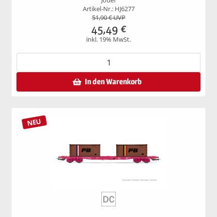
Jouef
Artikel-Nr.: HJ6277
51,90
€ UVP
45,49
€
inkl. 19% MwSt.
In den Warenkorb
NEU