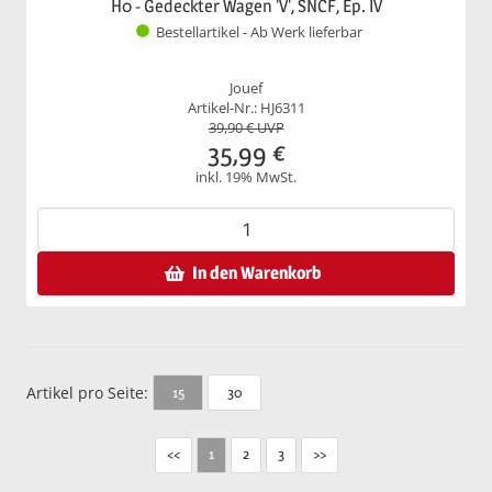
H0 - Gedeckter Wagen 'V', SNCF, Ep. IV
Bestellartikel - Ab Werk lieferbar
Jouef
Artikel-Nr.: HJ6311
39,90
€ UVP
35,99
€
inkl. 19% MwSt.
In den Warenkorb
Artikel pro Seite:
30
15
<<
2
3
>>
1