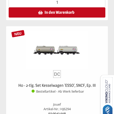
In den Warenkorb
NEU
H0 - 2-tlg. Set Kesselwagen 'ESSO', SNCF, Ep. III
Bestellartikel - Ab Werk lieferbar
Jouef
Artikel-Nr.: HJ6294
92,90
€ UVP