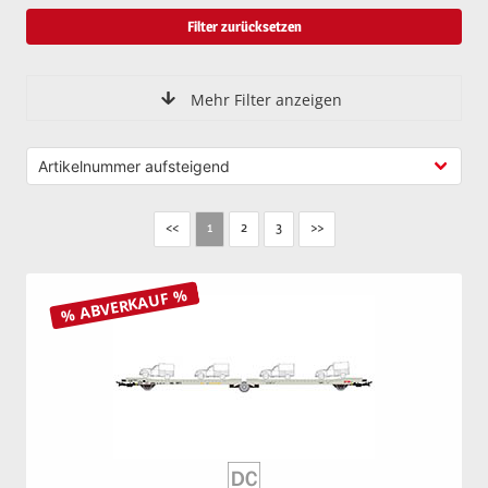
Filter zurücksetzen
Mehr Filter anzeigen
<<
2
3
>>
1
% ABVERKAUF %