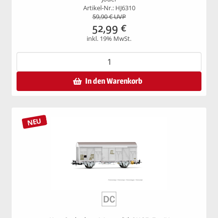
Artikel-Nr.: HJ6310
59,90
€ UVP
52,99
€
inkl. 19% MwSt.
In den Warenkorb
NEU