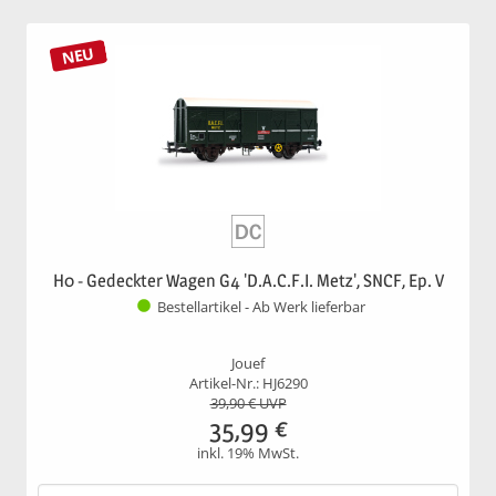
NEU
H0 - Gedeckter Wagen G4 'D.A.C.F.I. Metz', SNCF, Ep. V
Bestellartikel - Ab Werk lieferbar
Jouef
Artikel-Nr.: HJ6290
39,90
€ UVP
35,99
€
inkl. 19% MwSt.