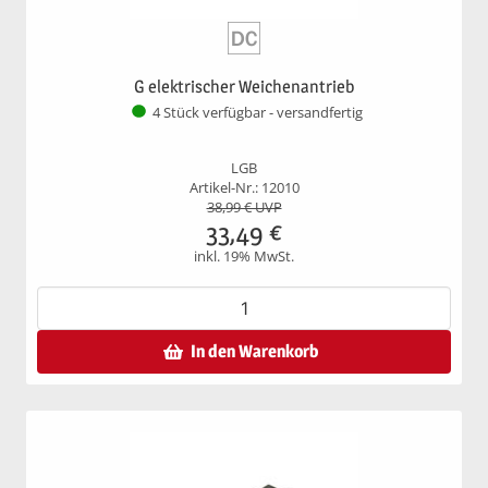
G elektrischer Weichenantrieb
4 Stück verfügbar - versandfertig
LGB
Artikel-Nr.: 12010
38,99
€ UVP
33,49
€
inkl. 19% MwSt.
In den Warenkorb