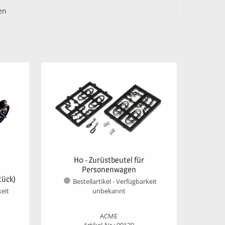
en
H0 - Zurüstbeutel für
Personenwagen
tück)
Bestellartikel - Verfügbarkeit
unbekannt
keit
ACME