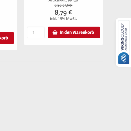
Artikel-Nr.: 99129
9,80
€ UVP
8,79
€
inkl. 19% MwSt.
In den Warenkorb
korb