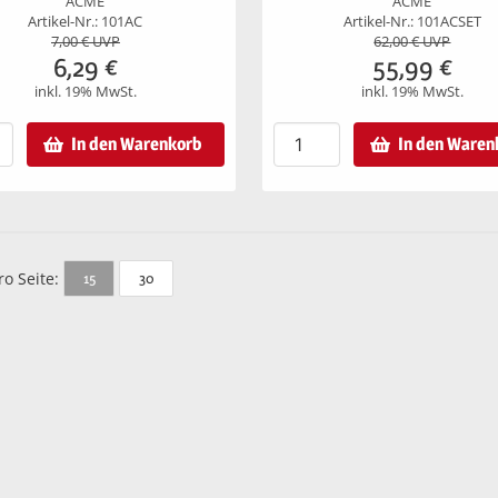
ACME
ACME
Artikel-Nr.: 101AC
Artikel-Nr.: 101ACSET
7,00
€ UVP
62,00
€ UVP
6,29
€
55,99
€
inkl. 19% MwSt.
inkl. 19% MwSt.
In den Warenkorb
In den Waren
ro Seite:
15
30