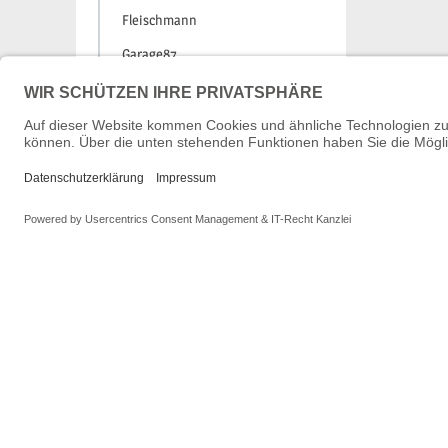
Fleischmann
Garage87
Gützold
Hacker Model
Hädl
HEKI
Heljan
Herpa
Hobbytrain
Hornby
In der Spur
Jägerndorfer
Joswood