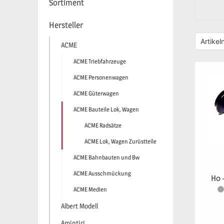
Sortiment
Hersteller
ACME
ACME Triebfahrzeuge
ACME Personenwagen
ACME Güterwagen
ACME Bauteile Lok, Wagen
ACME Radsätze
ACME Lok, Wagen Zurüstteile
ACME Bahnbauten und Bw
ACME Ausschmückung
H0 
ACME Medien
Albert Modell
Amintiri