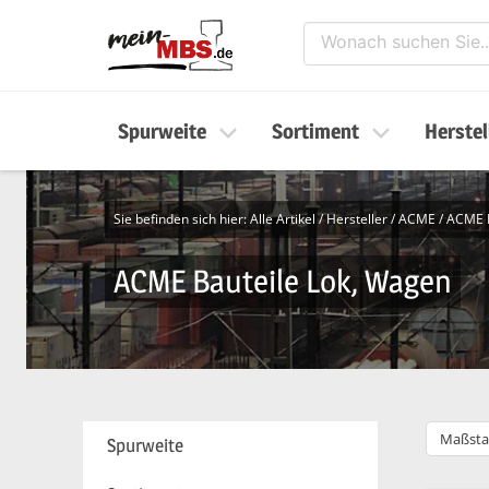
Spurweite
Sortiment
Herstel
Sie befinden sich hier:
Alle Artikel
/
Hersteller
/
ACME
/
ACME B
ACME Bauteile Lok, Wagen
Maßsta
Spurweite