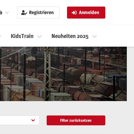
Registrieren
Anmelden
KidsTrain
Neuheiten 2025
Neuheiten 
Filter zurücksetzen