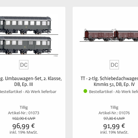
tlg. Umbauwagen-Set, 2. Klasse,
TT - 2-tlg. Schiebedachwage
DB, Ep. III
Kmmks 51, DB, Ep. IV
Bestellartikel - Ab Werk lieferbar
Bestellartikel - Ab Werk lie
Tillig
Tillig
Artikel-Nr.: 01073
Artikel-Nr.: 01076
102,90
€ UVP
97,30
€ UVP
96,99
€
91,99
€
inkl. 19% MwSt.
inkl. 19% MwSt.