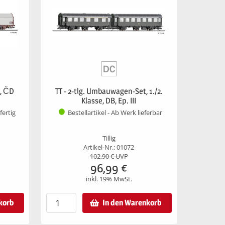
n, ČD
TT - 2-tlg. Umbauwagen-Set, 1./2.
Klasse, DB, Ep. III
fertig
Bestellartikel - Ab Werk lieferbar
Tillig
Artikel-Nr.: 01072
102,90
€ UVP
96,99
€
inkl. 19% MwSt.
korb
In den Warenkorb