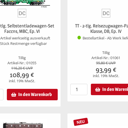
2-tlg. Selbstentladewagen-Set
TT - 2-tlg. Reisezugwagen-Pa
Faccns, MBC, Ep. VI
Klasse, DB, Ep. IV
Artikel werkseitig ausverkauft
Bestellartikel - Ab Werk lie
 Stück Restmenge verfügbar
Tillig
Tillig
Artikel-Nr.: 01061
Artikel-Nr.: 01055
99,80
€ UVP
93,99
€
116,20
€ UVP
108,99
€
inkl. 19% MwSt.
inkl. 19% MwSt.
In den Waren
In den Warenkorb
NEU