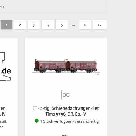
en
...
1
2
3
4
5
>
>>
gen
TT - 2-tlg. Schiebedachwagen-Set
 IV
Tims 5756, DR, Ep. IV
auft
1 Stück verfügbar - versandfertig
ar