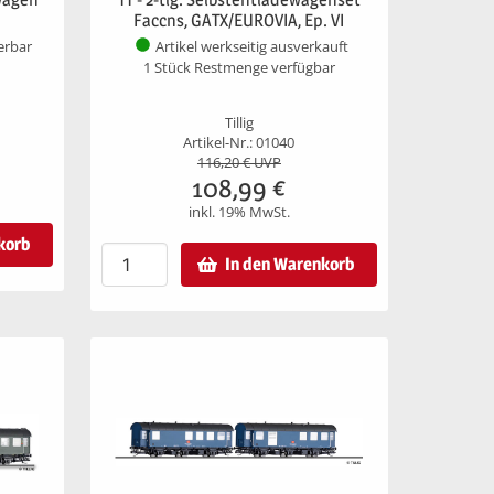
Faccns, GATX/EUROVIA, Ep. VI
ferbar
Artikel werkseitig ausverkauft
1 Stück Restmenge verfügbar
Tillig
Artikel-Nr.: 01040
116,20
€ UVP
108,99
€
inkl. 19% MwSt.
korb
In den Warenkorb