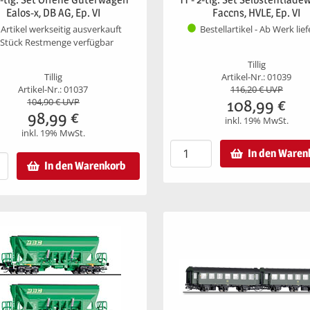
Ealos-x, DB AG, Ep. VI
Faccns, HVLE, Ep. VI
Artikel werkseitig ausverkauft
Bestellartikel - Ab Werk lie
 Stück Restmenge verfügbar
Tillig
Tillig
Artikel-Nr.: 01039
Artikel-Nr.: 01037
116,20
€ UVP
108,99
€
104,90
€ UVP
98,99
€
inkl. 19% MwSt.
inkl. 19% MwSt.
In den Waren
In den Warenkorb