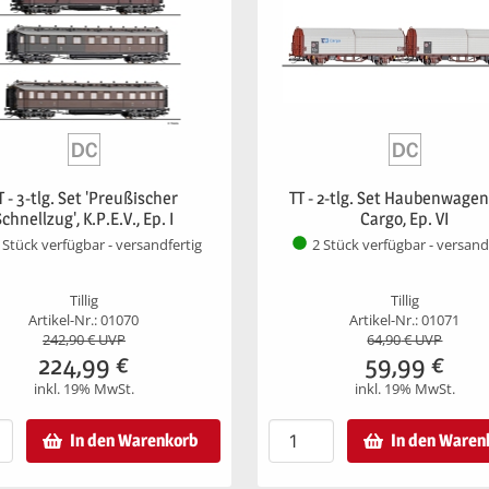
T - 3-tlg. Set 'Preußischer
TT - 2-tlg. Set Haubenwage
Schnellzug', K.P.E.V., Ep. I
Cargo, Ep. VI
 Stück verfügbar - versandfertig
2 Stück verfügbar - versand
Tillig
Tillig
Artikel-Nr.: 01070
Artikel-Nr.: 01071
242,90
€ UVP
64,90
€ UVP
224,99
€
59,99
€
inkl. 19% MwSt.
inkl. 19% MwSt.
In den Warenkorb
In den Waren