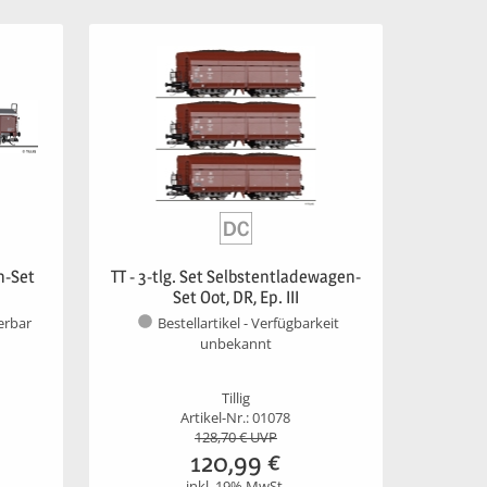
n-Set
TT - 3-tlg. Set Selbstentladewagen-
Set Oot, DR, Ep. III
ferbar
Bestellartikel - Verfügbarkeit
unbekannt
Tillig
Artikel-Nr.: 01078
128,70
€ UVP
120,99
€
inkl. 19% MwSt.