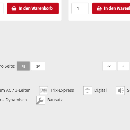
In den Warenkorb
In den Waren
ro Seite:
15
30
<<
<
m AC / 3-Leiter
Trix-Express
Digital
S
h – Dynamisch
Bausatz