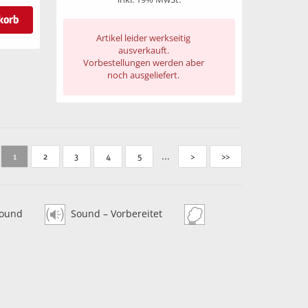
korb
Artikel leider werkseitig
ausverkauft.
Vorbestellungen werden aber
noch ausgeliefert.
...
1
2
3
4
5
>
>>
ound
Sound – Vorbereitet