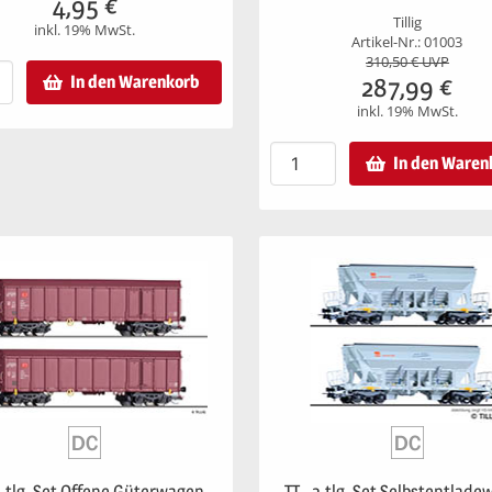
4,95
€
Tillig
inkl. 19% MwSt.
Artikel-Nr.: 01003
310,50
€ UVP
In den Warenkorb
287,99
€
inkl. 19% MwSt.
In den Waren
 2-tlg. Set Offene Güterwagen
TT - 2-tlg. Set Selbstentlad