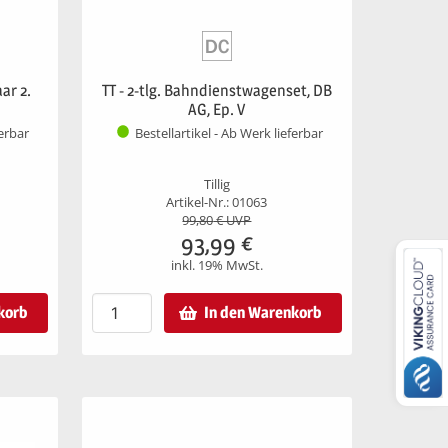
ar 2.
TT - 2-tlg. Bahndienstwagenset, DB
AG, Ep. V
ferbar
Bestellartikel - Ab Werk lieferbar
Tillig
Artikel-Nr.: 01063
99,80
€ UVP
93,99
€
inkl. 19% MwSt.
korb
In den Warenkorb