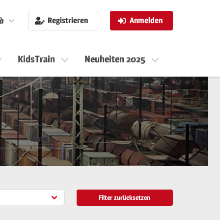
Registrieren
Anmelden
KidsTrain
Neuheiten 2025
Neuheiten 
Filter zurücksetzen