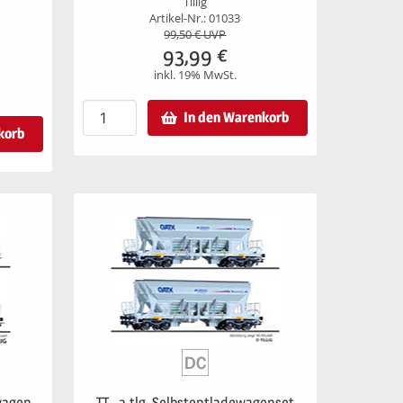
Tillig
Artikel-Nr.: 01033
99,50
€ UVP
93,99
€
inkl. 19% MwSt.
In den Warenkorb
korb
ewagen
TT - 2-tlg. Selbstentladewagenset