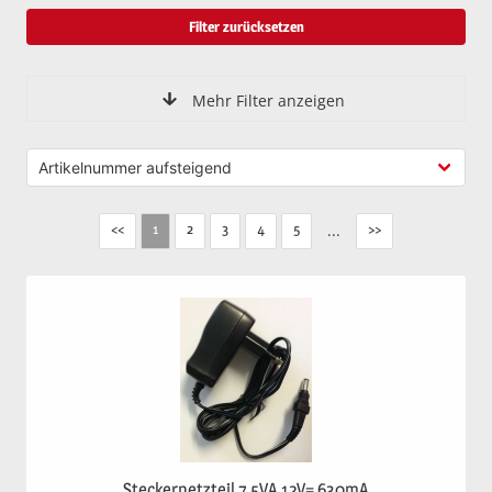
Filter zurücksetzen
Mehr Filter anzeigen
<<
2
3
4
5
...
>>
1
Steckernetzteil 7,5VA 12V= 630mA