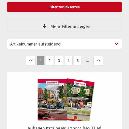
Filter zurücksetzen
Mehr Filter anzeigen
<<
2
3
4
5
...
>>
1
Auhagen Katalog Nr. 17 2023 (H0, TT, N)