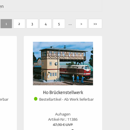
en
...
1
2
3
4
5
>
>>
H0 Brückenstellwerk
ferbar
Bestellartikel - Ab Werk lieferbar
Auhagen
Artikel-Nr.: 11386
47,90
€ UVP