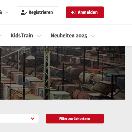
Registrieren
Anmelden
KidsTrain
Neuheiten 2025
Neuheiten 
Filter zurücksetzen