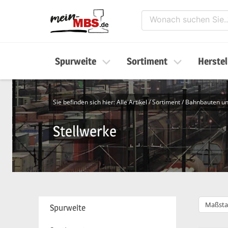
Spurweite
Sortiment
Herstel
Sie befinden sich hier:
Alle Artikel
/
Sortiment
/
Bahnbauten u
Stellwerke
Maßsta
Spurweite