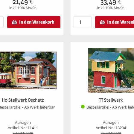
21,49
€
33,49
€
inkl. 19% MwSt.
inkl. 19% MwSt.
In den Warenkorb
In den Waren
H0 Stellwerk Oschatz
TT Stellwerk
Bestellartikel - Ab Werk lieferbar
Bestellartikel - Ab Werk lie
Auhagen
Auhagen
Artikel-Nr.: 11411
Artikel-Nr.: 13234
57,50
€ UVP
25,50
€ UVP