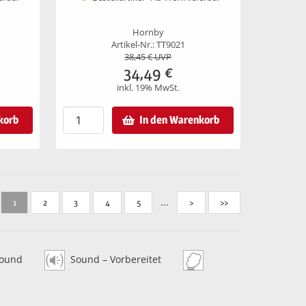
Hornby
Artikel-Nr.: TT9021
38,45
€ UVP
34,49
€
inkl. 19% MwSt.
korb
In den Warenkorb
...
1
2
3
4
5
>
>>
ound
Sound – Vorbereitet