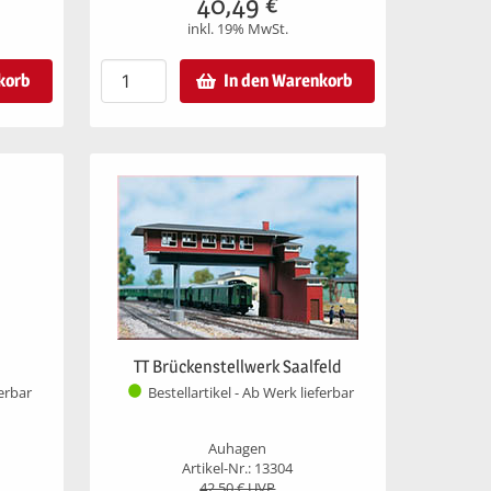
40,49
€
inkl. 19% MwSt.
korb
In den Warenkorb
TT Brückenstellwerk Saalfeld
ferbar
Bestellartikel - Ab Werk lieferbar
Auhagen
Artikel-Nr.: 13304
42,50
€ UVP