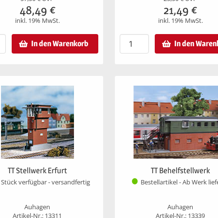
48,49
€
21,49
€
inkl. 19% MwSt.
inkl. 19% MwSt.
In den Warenkorb
In den Waren
TT Stellwerk Erfurt
TT Behelfstellwerk
 Stück verfügbar - versandfertig
Bestellartikel - Ab Werk lie
Auhagen
Auhagen
Artikel-Nr.: 13311
Artikel-Nr.: 13339