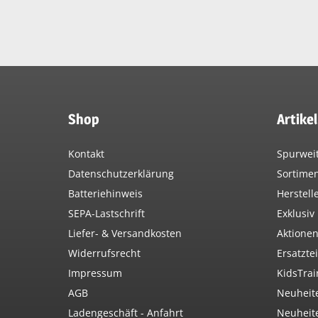
Shop
Artike
Kontakt
Spurwei
Datenschutzerklärung
Sortime
Batteriehinweis
Herstell
SEPA-Lastschrift
Exklusiv
Liefer- & Versandkosten
Aktione
Widerrufsrecht
Ersatztei
Impressum
KidsTrai
AGB
Neuheit
Ladengeschäft - Anfahrt
Neuheit