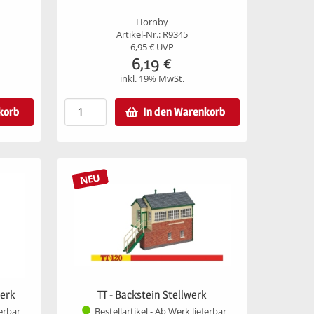
Hornby
Artikel-Nr.: R9345
6,95
€ UVP
6,19
€
inkl. 19% MwSt.
korb
In den Warenkorb
NEU
werk
TT - Backstein Stellwerk
ferbar
Bestellartikel - Ab Werk lieferbar