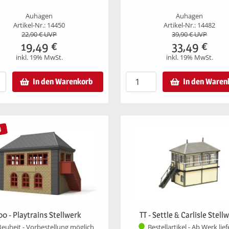
Auhagen
Auhagen
Artikel-Nr.: 14450
Artikel-Nr.: 14482
22,90
€ UVP
39,90
€ UVP
19,49
€
33,49
€
inkl. 19% MwSt.
inkl. 19% MwSt.
In den Warenkorb
In den Waren
U
00 - Playtrains Stellwerk
TT - Settle & Carlisle Stell
euheit - Vorbestellung möglich
Bestellartikel - Ab Werk lie