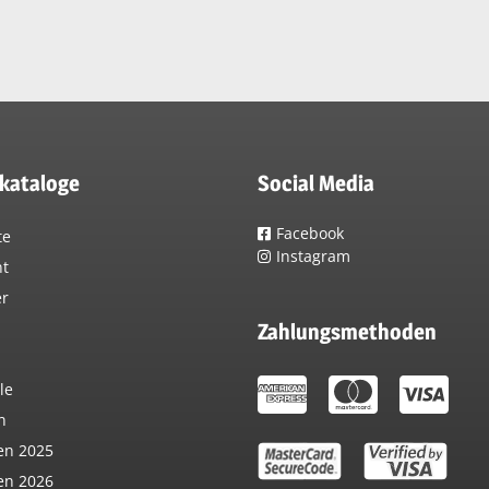
lkataloge
Social Media
Facebook
te
Instagram
nt
er
Zahlungsmethoden
n
le
n
en 2025
en 2026