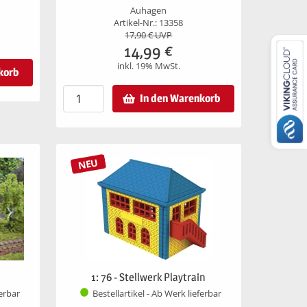
Auhagen
Artikel-Nr.: 13358
17,90
€ UVP
14,99
€
inkl. 19% MwSt.
korb
In den Warenkorb
NEU
1: 76 - Stellwerk Playtrain
ferbar
Bestellartikel - Ab Werk lieferbar