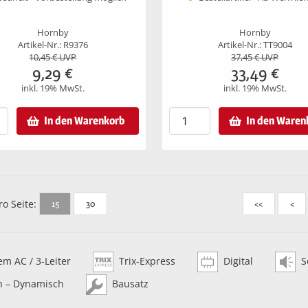
Hornby
Hornby
Artikel-Nr.: R9376
Artikel-Nr.: TT9004
10,45
€ UVP
37,45
€ UVP
9,29
€
33,49
€
inkl. 19% MwSt.
inkl. 19% MwSt.
In den Warenkorb
In den Waren
ro Seite:
15
30
<<
<
m AC / 3-Leiter
Trix-Express
Digital
S
h – Dynamisch
Bausatz