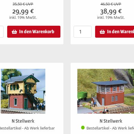
35,50
€ UVP
46,50
€ UVP
29,99
€
38,99
€
inkl. 19% MwSt.
inkl. 19% MwSt.
In den Warenkorb
In den Waren
N Stellwerk
N Stellwerk
Bestellartikel - Ab Werk lieferbar
Bestellartikel - Ab Werk lie