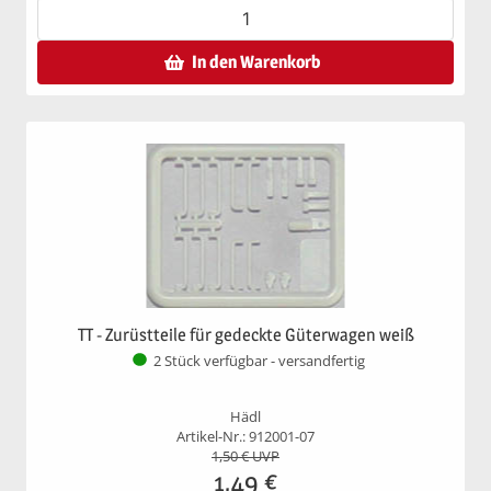
In den Warenkorb
TT - Zurüstteile für gedeckte Güterwagen weiß
2 Stück verfügbar - versandfertig
Hädl
Artikel-Nr.: 912001-07
1,50
€ UVP
1,49
€