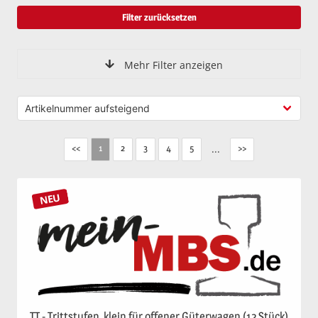
Filter zurücksetzen
Mehr Filter anzeigen
<<
2
3
4
5
...
>>
1
NEU
TT - Trittstufen, klein für offener Güterwagen (12 Stück)