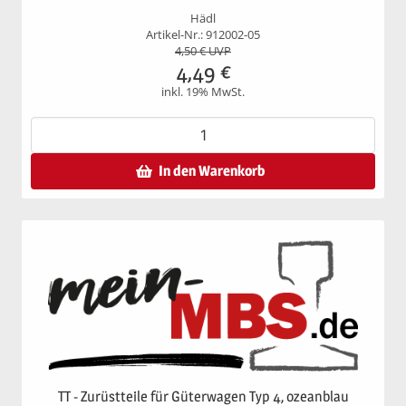
Hädl
Artikel-Nr.: 912002-05
4,50
€ UVP
4,49
€
inkl. 19% MwSt.
In den Warenkorb
TT - Zurüstteile für Güterwagen Typ 4, ozeanblau