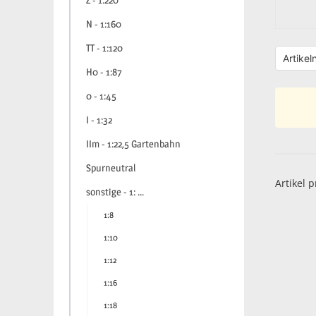
Z - 1:220
N - 1:160
TT - 1:120
H0 - 1:87
0 - 1:45
I - 1:32
IIm - 1:22,5 Gartenbahn
Spurneutral
Artikel p
sonstige - 1: …
1:8
1:10
1:12
1:16
1:18