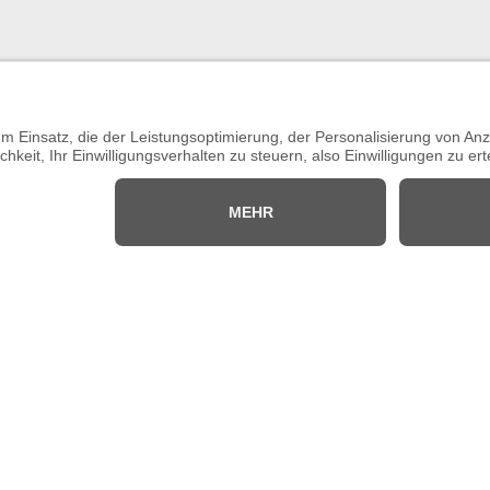
m AC / 3-Leiter
Trix-Express
Digital
S
h – Dynamisch
Bausatz
lkataloge
Social Media
Facebook
te
Instagram