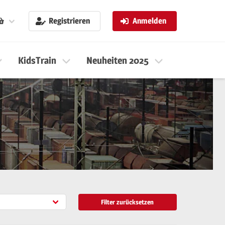
Registrieren
Anmelden
KidsTrain
Neuheiten 2025
Neuheiten 
Filter zurücksetzen