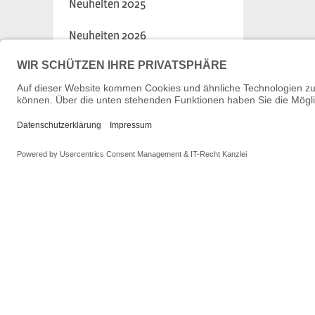
Neuheiten 2025
Neuheiten 2026
Stromsystem DC / 2-Leiter
Stromsyste
Rauch
Rauch – Vorbereitet
Rauc
Shop
Artike
Kontakt
Spurwei