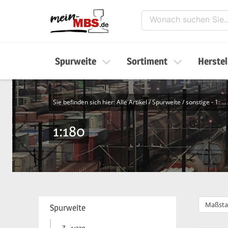
Spurweite
Sortiment
Herstel
Sie befinden sich hier:
Alle Artikel
/
Spurweite
/
sonstige - 1: …
1:180
Maßsta
Spurweite