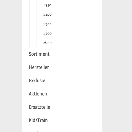
1:350
1:400
1:500
1:700
28mm
Sortiment
Hersteller
Exklusiv
Aktionen
Ersatzteile
KidsTrain