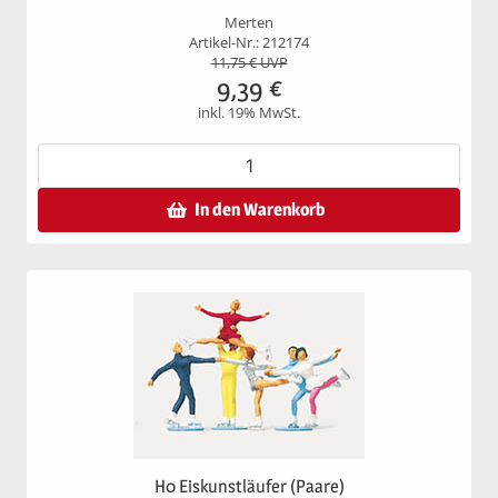
Merten
Artikel-Nr.: 212174
11,75
€ UVP
9,39
€
inkl. 19% MwSt.
In den Warenkorb
H0 Eiskunstläufer (Paare)