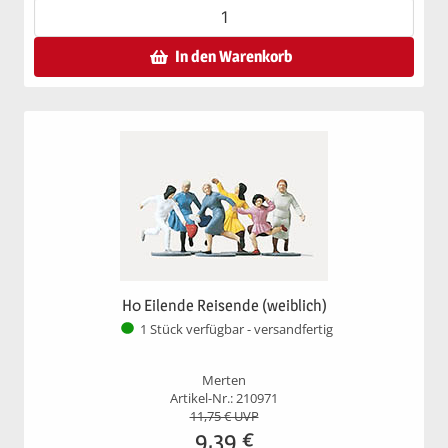
In den Warenkorb
H0 Eilende Reisende (weiblich)
1 Stück verfügbar - versandfertig
Merten
Artikel-Nr.: 210971
11,75
€ UVP
9,39
€