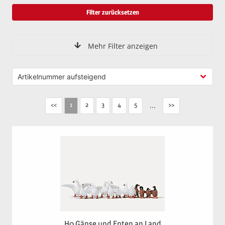
Filter zurücksetzen
Mehr Filter anzeigen
<<
2
3
4
5
...
>>
1
H0 Gänse und Enten an Land