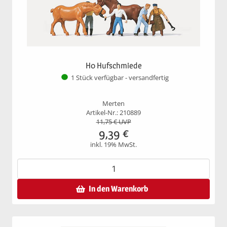
H0 Hufschmiede
1 Stück verfügbar - versandfertig
Merten
Artikel-Nr.: 210889
11,75
€ UVP
9,39
€
inkl. 19% MwSt.
In den Warenkorb