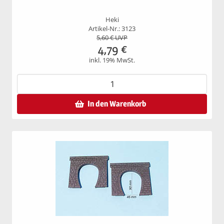
Heki
Artikel-Nr.: 3123
5,60
€ UVP
4,79
€
inkl. 19% MwSt.
In den Warenkorb