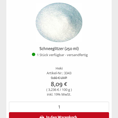
Schneeglitzer (250 ml)
1 Stück verfügbar - versandfertig
Heki
Artikel-Nr.: 3343
9,60
€ UVP
8,09
€
(
3,236
€ /
100 g
)
inkl. 19% MwSt.
In den Warenkorb