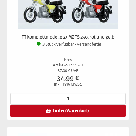
TT Komplettmodelle 2x MZ TS 250, rot und gelb
3 Stück verfügbar - versandfertig
Kres
Artikel-Nr.: 11261
37,00
€ UVP
34,99
€
inkl. 19% MwSt.
In den Warenkorb