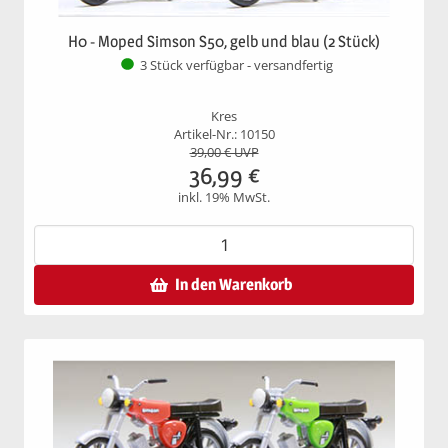
H0 - Moped Simson S50, gelb und blau (2 Stück)
3 Stück verfügbar - versandfertig
Kres
Artikel-Nr.: 10150
39,00
€ UVP
36,99
€
inkl. 19% MwSt.
In den Warenkorb