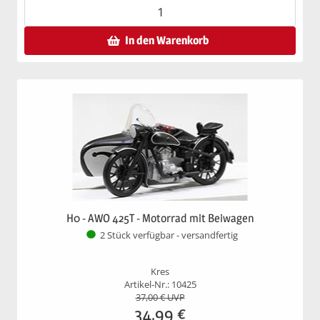
In den Warenkorb
H0 - AWO 425T - Motorrad mit Beiwagen
2 Stück verfügbar - versandfertig
Kres
Artikel-Nr.: 10425
37,00
€ UVP
34,99
€