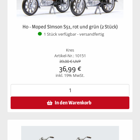
H0 - Moped Simson S51, rot und grün (2 Stück)
1 Stück verfügbar - versandfertig
Kres
Artikel-Nr.: 10151
39,00
€ UVP
36,99
€
inkl. 19% MwSt.
In den Warenkorb