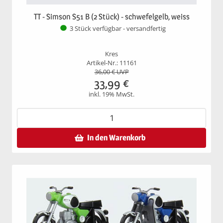
TT - Simson S51 B (2 Stück) - schwefelgelb, weiss
3 Stück verfügbar - versandfertig
Kres
Artikel-Nr.: 11161
36,00
€ UVP
33,99
€
inkl. 19% MwSt.
In den Warenkorb