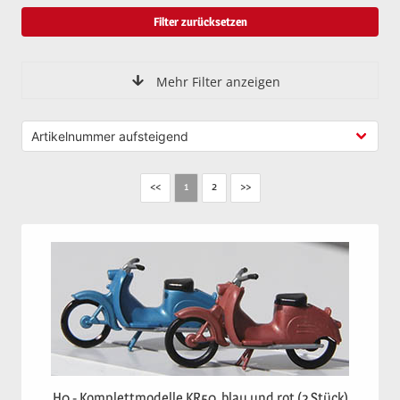
Filter zurücksetzen
Mehr Filter anzeigen
<<
2
>>
1
H0 - Komplettmodelle KR50, blau und rot (2 Stück)