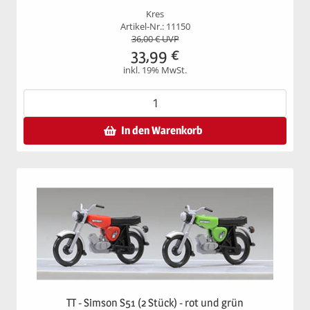
Kres
Artikel-Nr.: 11150
36,00
€ UVP
33,99
€
inkl. 19% MwSt.
In den Warenkorb
TT - Simson S51 (2 Stück) - rot und grün