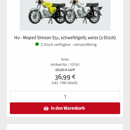
H0 - Moped Simson S51, schwefelgelb, weiss (2 Stück)
2 Stück verfügbar - versandfertig
Kres
Artikel-Nr.: 10161
39,00
€ UVP
36,99
€
inkl. 19% MwSt.
In den Warenkorb