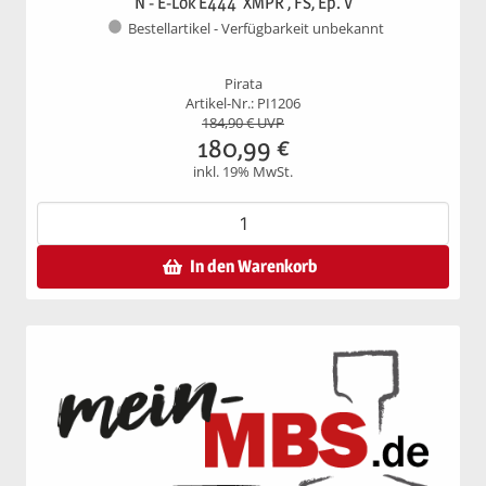
N - E-Lok E444 'XMPR', FS, Ep. V
Bestellartikel - Verfügbarkeit unbekannt
Pirata
Artikel-Nr.: PI1206
184,90
€ UVP
180,99
€
inkl. 19% MwSt.
In den Warenkorb