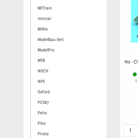
MFTrain
minicar
MiNis
Modellbau Veit
ModelPro
MTB
H0 - C
NOCH
1
NPE
Oxford
PCX87
Peho
Piko
Pirata