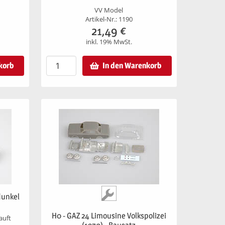
VV Model
Artikel-Nr.: 1190
21,49
€
inkl. 19% MwSt.
korb
In den Warenkorb
dunkel
H0 - GAZ 24 Limousine Volkspolizei
auft