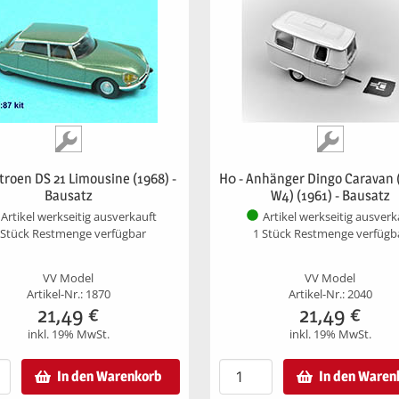
itroen DS 21 Limousine (1968) -
H0 - Anhänger Dingo Caravan 
Bausatz
W4) (1961) - Bausatz
Artikel werkseitig ausverkauft
Artikel werkseitig ausverk
 Stück Restmenge verfügbar
1 Stück Restmenge verfügb
VV Model
VV Model
Artikel-Nr.: 1870
Artikel-Nr.: 2040
21,49
€
21,49
€
inkl. 19% MwSt.
inkl. 19% MwSt.
In den Warenkorb
In den Waren