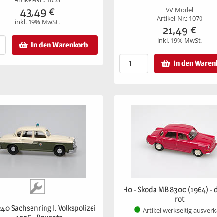
Artikel-Nr.: 1053
43,49
€
VV Model
Artikel-Nr.: 1070
inkl. 19% MwSt.
21,49
€
inkl. 19% MwSt.
In den Warenkorb
In den Waren
H0 - Skoda MB 8300 (1964) - 
rot
240 Sachsenring I. Volkspolizei
Artikel werkseitig ausverk