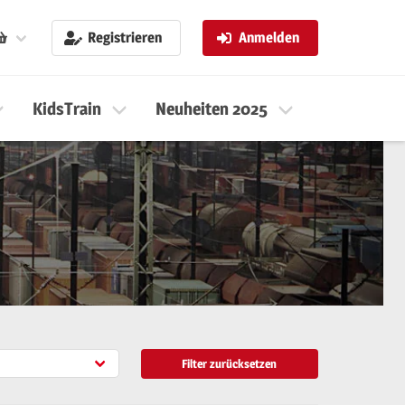
Registrieren
Anmelden
KidsTrain
Neuheiten 2025
Neuheiten 
Filter zurücksetzen