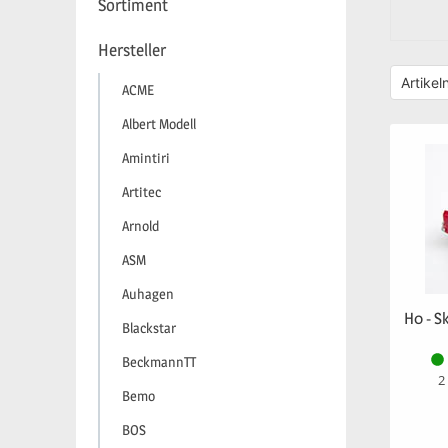
Sortiment
Hersteller
ACME
Albert Modell
Amintiri
Artitec
Arnold
ASM
Auhagen
H0 - S
Blackstar
BeckmannTT
2
Bemo
BOS