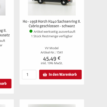
H0 - 1958 Horch H240 Sachsenring II.
Cabrio geschlossen - schwarz
g II.
Artikel werkseitig ausverkauft
Bausatz
1 Stück Restmenge verfügbar
auft
ar
VV Model
Artikel-Nr.: 1541
45,49
€
inkl. 19% MwSt.
In den Warenkorb
korb