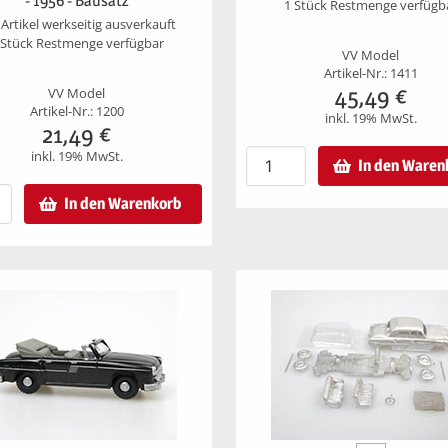
- 1956 - Bausatz
1 Stück Restmenge verfügb
Artikel werkseitig ausverkauft
 Stück Restmenge verfügbar
VV Model
Artikel-Nr.: 1411
45,49
€
VV Model
Artikel-Nr.: 1200
inkl. 19% MwSt.
21,49
€
inkl. 19% MwSt.
In den Waren
In den Warenkorb