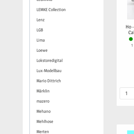
LEMKE Collection
Lenz
H0 -
LGB
Ca
Lima
1
Loewe
Lokstoredigital
Lux-Modellbau
Mario Dittrich
Märklin
mazero
Mehano
Mehlhose
Merten