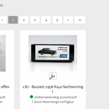
en
<
1
2
3
4
5
>
>>
 offen
1:87 - Bausatz 1956 H240 Sachsenring
I.
auft
Artikel werkseitig ausverkauft
ar
1 Stück Restmenge verfügbar