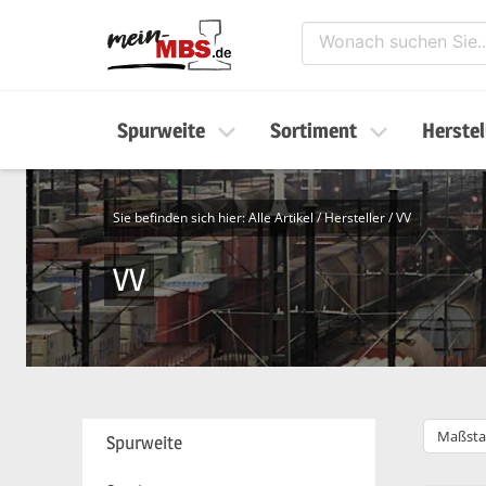
Spurweite
Sortiment
Herstel
Sie befinden sich hier:
Alle Artikel
/
Hersteller
/
VV
VV
Maßsta
Spurweite