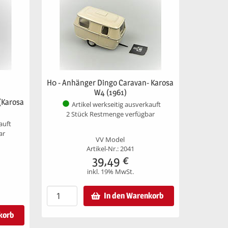
H0 - Anhänger Dingo Caravan- Karosa
W4 (1961)
(Karosa
Artikel werkseitig ausverkauft
2 Stück Restmenge verfügbar
auft
ar
VV Model
Artikel-Nr.: 2041
39,49
€
inkl. 19% MwSt.
In den Warenkorb
korb