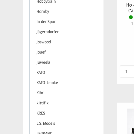
Hobbytrain
H0 
Ca
Hornby
In der Spur
1
Jägerndorfer
Joswood
Jouef
Juweela
KATO
KATO-Lemke
Kibri
kittifix
KRES
L.S. Models
LEGRAND