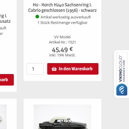
H0 - Horch H240 Sachsenring I.
Cabrio geschlossen (1956) - schwarz
g I.
Artikel werkseitig ausverkauft
ausatz
1 Stück Restmenge verfügbar
auft
ar
VV Model
Artikel-Nr.: 1521
45,49
€
inkl. 19% MwSt.
In den Warenkorb
korb