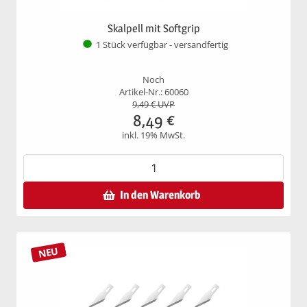
Skalpell mit Softgrip
1 Stück verfügbar - versandfertig
Noch
Artikel-Nr.: 60060
9,49
€ UVP
8,49
€
inkl. 19% MwSt.
In den Warenkorb
NEU