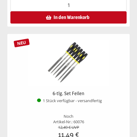
In den Warenkorb
NEU
6-tlg. Set Feilen
1 Stück verfügbar - versandfertig
Noch
Artikel-Nr.: 60076
12,49
€ UVP
11,49
€