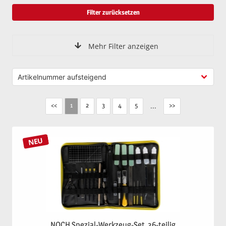
Filter zurücksetzen
Mehr Filter anzeigen
<<
2
3
4
5
...
>>
1
NEU
NOCH Spezial-Werkzeug-Set, 36-teilig