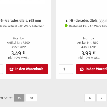
 76 - Gerades Gleis, 168 mm
1: 76 - Gerades Gleis, 335
Bestellartikel - Ab Werk lieferbar
Bestellartikel - Ab Werk lie
Hornby
Hornby
Artikel-Nr.: R600
Artikel-Nr.: R601
3,95
€ UVP
4,45
€ UVP
3,49
€
3,99
€
inkl. 19% MwSt.
inkl. 19% MwSt.
In den Warenkorb
In den Waren
ro Seite:
15
30
<<
<