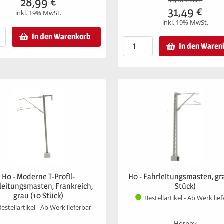
28,99
€
35,90
€ UVP
31,49
€
inkl. 19% MwSt.
inkl. 19% MwSt.
In den Warenkorb
In den Waren
H0 - Moderne T-Profil-
H0 - Fahrleitungsmasten, gr
leitungsmasten, Frankreich,
Stück)
grau (10 Stück)
Bestellartikel - Ab Werk lie
Bestellartikel - Ab Werk lieferbar
Hornby