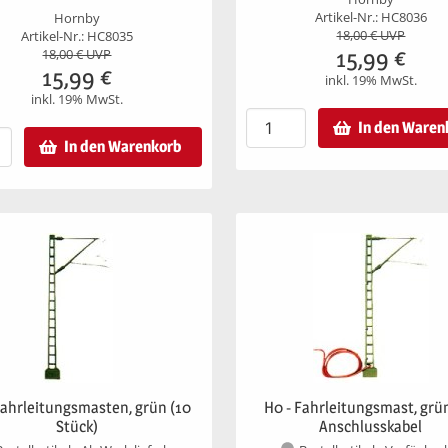
Artikel-Nr.: HC8036
Hornby
18,00
€ UVP
Artikel-Nr.: HC8035
15,99
€
18,00
€ UVP
15,99
€
inkl. 19% MwSt.
inkl. 19% MwSt.
In den Waren
In den Warenkorb
Fahrleitungsmasten, grün (10
H0 - Fahrleitungsmast, grü
Stück)
Anschlusskabel