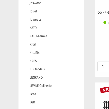
Joswood
Jouef
00 - 5-
Juweela
KATO
KATO-Lemke
Kibri
kittifix
KRES
L.S. Models
LEGRAND
LEMKE Collection
NE
Lenz
LGB