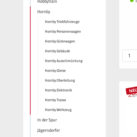
Hobbytrain
Hornby
Hornby Triebfahrzeuge
Hornby Personenwagen
Hornby Güterwagen
Hornby Gebäude
Hornby Ausschmückung
Hornby Gleise
Hornby Oberleitung
NE
Hornby Elektronik
Hornby Trasse
Hornby Werkzeug
In der Spur
Jägerndorfer