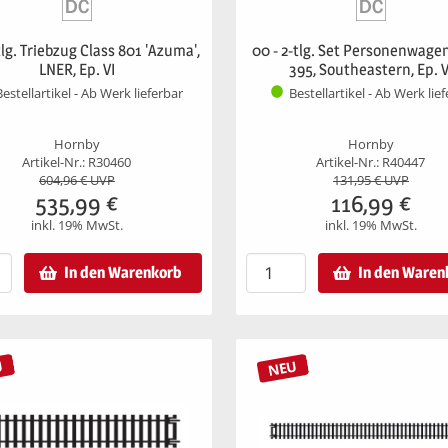
tlg. Triebzug Class 801 'Azuma',
00 - 2-tlg. Set Personenwage
LNER, Ep. VI
395, Southeastern, Ep. V
Bestellartikel - Ab Werk lieferbar
Bestellartikel - Ab Werk lie
Hornby
Hornby
Artikel-Nr.: R30460
Artikel-Nr.: R40447
604,96
€ UVP
131,95
€ UVP
535,99
€
116,99
€
inkl. 19% MwSt.
inkl. 19% MwSt.
In den Warenkorb
In den Waren
U
NEU