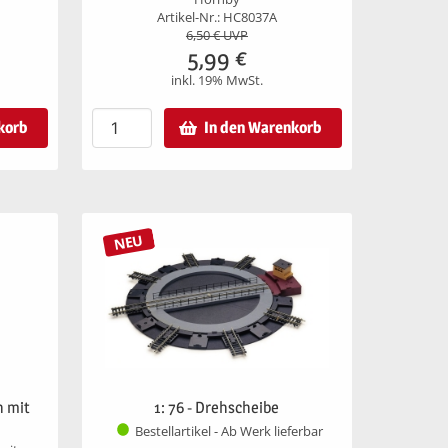
Artikel-Nr.: HC8037A
6,50
€ UVP
5,99
€
inkl. 19% MwSt.
korb
In den Warenkorb
NEU
n mit
1: 76 - Drehscheibe
Bestellartikel - Ab Werk lieferbar