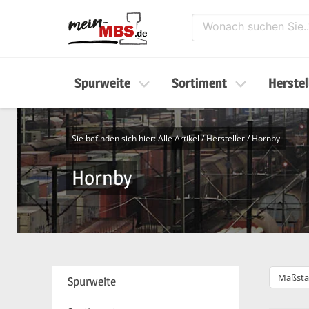
Spurweite
Sortiment
Herstel
Sie befinden sich hier:
Alle Artikel
/
Hersteller
/
Hornby
Hornby
Maßsta
Spurweite