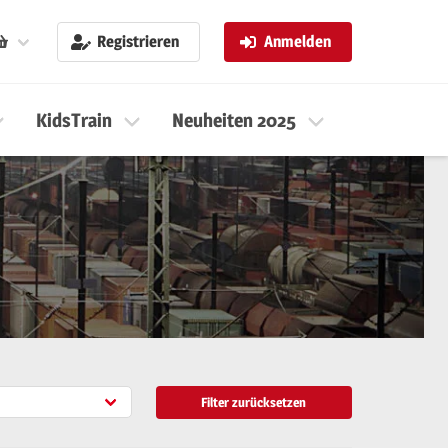
Registrieren
Anmelden
KidsTrain
Neuheiten 2025
Neuheiten 
Filter zurücksetzen