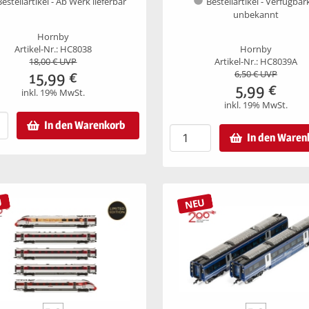
Bestellartikel - Ab Werk lieferbar
Bestellartikel - Verfügbar
unbekannt
Hornby
Artikel-Nr.: HC8038
Hornby
18,00
€ UVP
Artikel-Nr.: HC8039A
15,99
€
6,50
€ UVP
5,99
€
inkl. 19% MwSt.
inkl. 19% MwSt.
In den Warenkorb
In den Waren
U
NEU