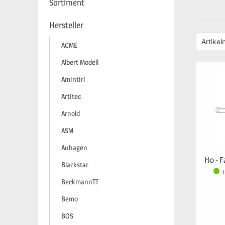
Sortiment
Hersteller
ACME
Albert Modell
Amintiri
Artitec
Arnold
ASM
Auhagen
H0 - 
Blackstar
BeckmannTT
Bemo
BOS