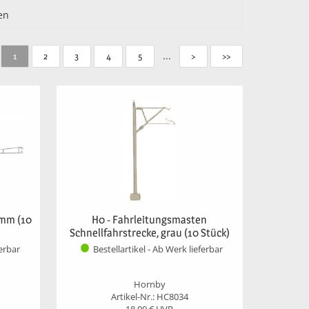
en
...
1
2
3
4
5
>
>>
 mm (10
H0 - Fahrleitungsmasten
Schnellfahrstrecke, grau (10 Stück)
ferbar
Bestellartikel - Ab Werk lieferbar
Hornby
Artikel-Nr.: HC8034