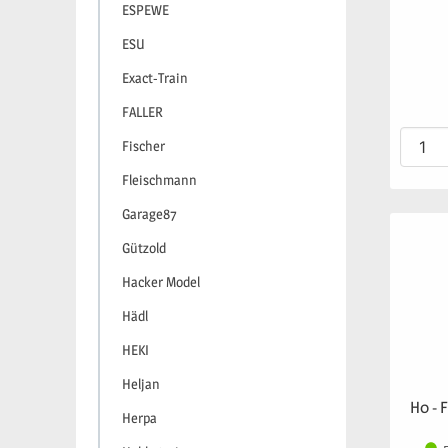
ESPEWE
ESU
Exact-Train
FALLER
Fischer
Fleischmann
Garage87
Gützold
Hacker Model
Hädl
HEKI
Heljan
H0 - 
Herpa