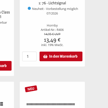
1: 76 - Lichtsignal
Neuheit - Vorbestellung möglich
n Class
07/2026
I
ferbar
Hornby
Artikel-Nr.: R406
14,95
€ UVP
13,49
€
inkl. 19% MwSt.
In den Warenkorb
korb
NEU