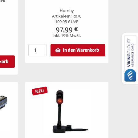
keit
Hornby
Artikel-Nr.: R070
109,95
€ UVP
97,99
€
inkl. 19% MwSt.
In den Warenkorb
korb
NEU