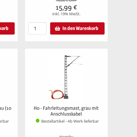
18,00
€ UVP
15,99
€
inkl. 19% MwSt.
korb
In den Warenkorb
au (10
H0 - Fahrleitungsmast, grau mit
Anschlusskabel
ferbar
Bestellartikel - Ab Werk lieferbar
Hornby