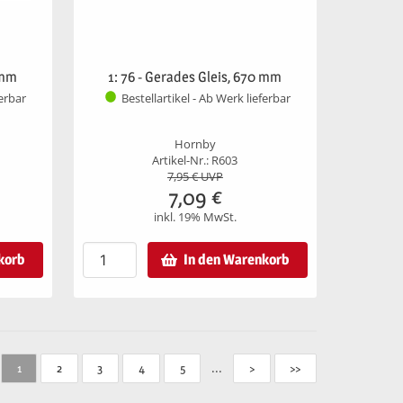
 mm
1: 76 - Gerades Gleis, 670 mm
ferbar
Bestellartikel - Ab Werk lieferbar
Hornby
Artikel-Nr.: R603
7,95
€ UVP
7,09
€
inkl. 19% MwSt.
korb
In den Warenkorb
...
1
2
3
4
5
>
>>