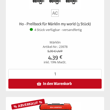
H0 - Prellbock für Märklin my world (3 Stück)
4 Stück verfügbar - versandfertig
Märklin
Artikel-Nr.: 23978
5,99
€ UVP
4,39
€
inkl. 19% MwSt.
In den Warenkorb
% ABVERKAUF %