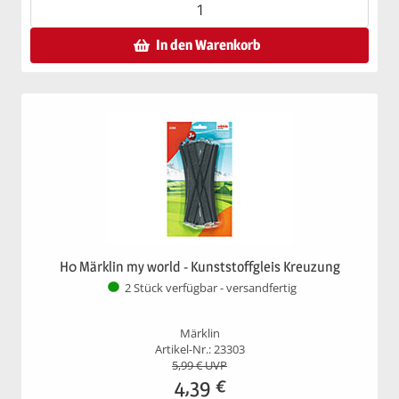
In den Warenkorb
H0 Märklin my world - Kunststoffgleis Kreuzung
2 Stück verfügbar - versandfertig
Märklin
Artikel-Nr.: 23303
5,99
€ UVP
4,39
€