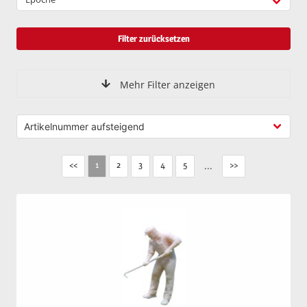
Filter zurücksetzen
Mehr Filter anzeigen
<<
2
3
4
5
...
>>
1