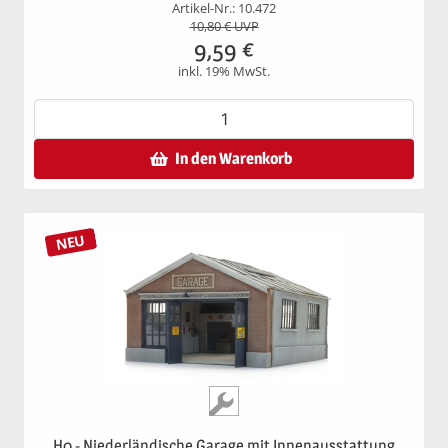
Artikel-Nr.: 10.472
10,80
€ UVP
9,59
€
inkl. 19% MwSt.
In den Warenkorb
NEU
H0 - Niederländische Garage mit Innenausstattung