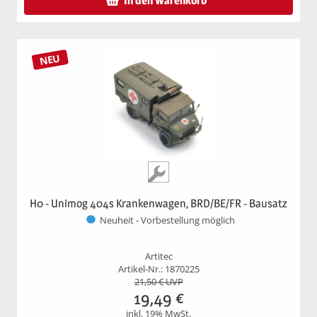
In den Warenkorb
NEU
H0 - Unimog 404s Krankenwagen, BRD/BE/FR - Bausatz
Neuheit - Vorbestellung möglich
Artitec
Artikel-Nr.: 1870225
21,50
€ UVP
19,49
€
inkl. 19% MwSt.