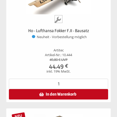
H0 - Lufthansa Fokker F.II - Bausatz
Neuheit - Vorbestellung möglich
Artitec
Artikel-Nr.: 10.444
49,80
€ UVP
44,49
€
inkl. 19% MwSt.
In den Warenkorb
NEU