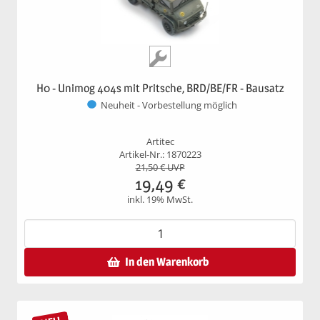
H0 - Unimog 404s mit Pritsche, BRD/BE/FR - Bausatz
Neuheit - Vorbestellung möglich
Artitec
Artikel-Nr.: 1870223
21,50
€ UVP
19,49
€
inkl. 19% MwSt.
In den Warenkorb