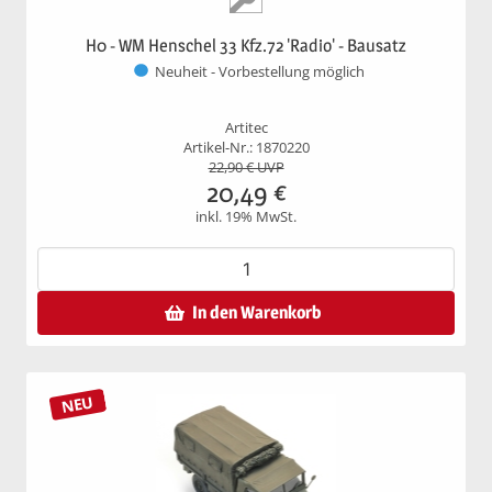
H0 - WM Henschel 33 Kfz.72 'Radio' - Bausatz
Neuheit - Vorbestellung möglich
Artitec
Artikel-Nr.: 1870220
22,90
€ UVP
20,49
€
inkl. 19% MwSt.
In den Warenkorb
NEU