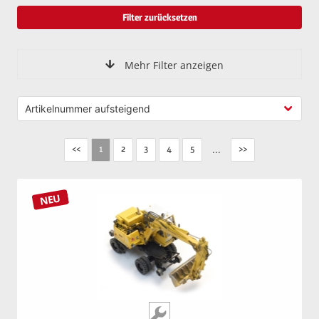
Filter zurücksetzen
Mehr Filter anzeigen
<<
2
3
4
5
...
>>
1
NEU