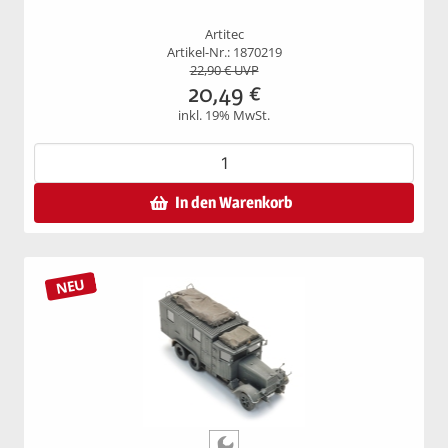
Artitec
Artikel-Nr.: 1870219
22,90
€ UVP
20,49
€
inkl. 19% MwSt.
In den Warenkorb
NEU