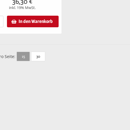
36,30
€
inkl. 19% MwSt.
In den Warenkorb
ro Seite:
15
30