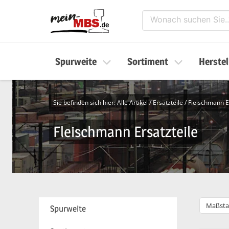
Spurweite
Sortiment
Herstel
Sie befinden sich hier:
Alle Artikel
/
Ersatzteile
/
Fleischmann E
Fleischmann Ersatzteile
Maßsta
Spurweite