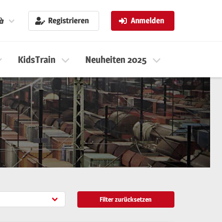
Registrieren
Anmelden
KidsTrain
Neuheiten 2025
Neuheiten 
Filter zurücksetzen