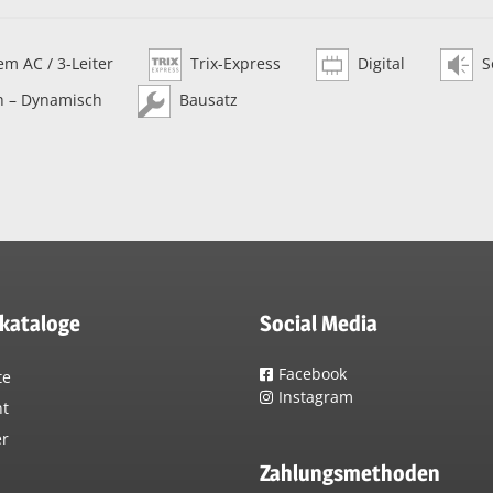
m AC / 3-Leiter
Trix-Express
Digital
S
h – Dynamisch
Bausatz
lkataloge
Social Media
Facebook
te
Instagram
nt
er
Zahlungsmethoden