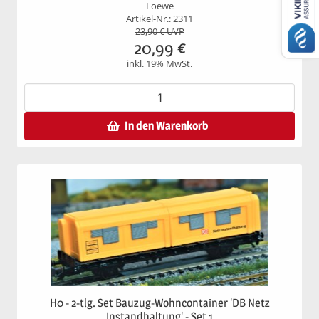
Loewe
Artikel-Nr.: 2311
23,90
€ UVP
20,99
€
inkl. 19% MwSt.
In den Warenkorb
H0 - 2-tlg. Set Bauzug-Wohncontainer 'DB Netz
Instandhaltung' - Set 1