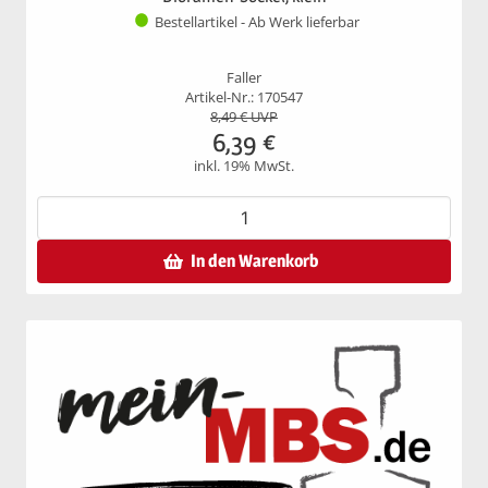
Bestellartikel - Ab Werk lieferbar
Faller
Artikel-Nr.: 170547
8,49
€ UVP
6,39
€
inkl. 19% MwSt.
In den Warenkorb