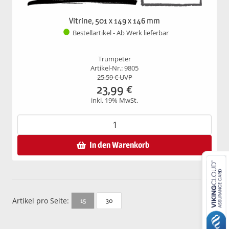
Vitrine, 501 x 149 x 146 mm
Bestellartikel - Ab Werk lieferbar
Trumpeter
Artikel-Nr.: 9805
25,59
€ UVP
23,99
€
inkl. 19% MwSt.
In den Warenkorb
Artikel pro Seite:
30
15