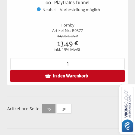
00 - Playtrains Tunnel
Neuheit - Vorbestellung möglich
Hornby
Artikel-Nr.: R9377
14,95
€ UVP
13,49
€
inkl. 19% MwSt.
In den Warenkorb
Artikel pro Seite:
30
15