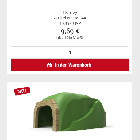
Hornby
Artikel-Nr.: R9344
10,95
€ UVP
9,69
€
inkl. 19% MwSt.
In den Warenkorb
NEU