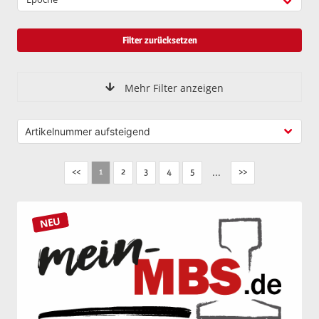
Filter zurücksetzen
Mehr Filter anzeigen
<<
2
3
4
5
...
>>
1
NEU