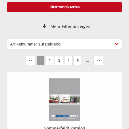
Filter zurücksetzen
Mehr Filter anzeigen
<<
2
3
4
5
...
>>
1
Sommerfeldt Katalog