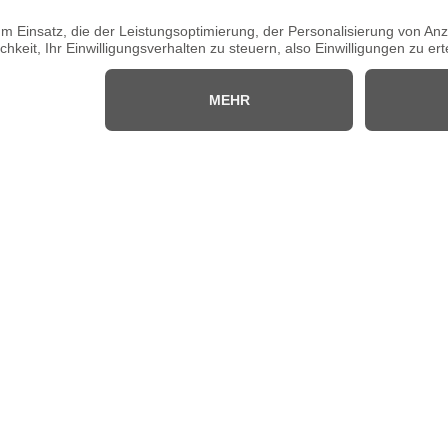
lkataloge
Social Media
Facebook
te
Instagram
nt
er
Zahlungsmethoden
n
le
n
en 2025
en 2026