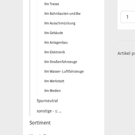
IIm Trasse
IIm Bahnbauten und Bw
IIm Ausschmückung
IIm Gebäude
IIm Anlagenbau
IIm Elektronik
Artikel p
IIm Straßenfahrzeuge
IIm Wasser- Luftfahrzeuge
IIm Werkstatt
IIm Medien
Spurneutral
sonstige - 1: …
Sortiment