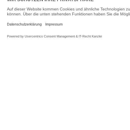
Shop
Artike
Kontakt
Spurwei
Datenschutzerklärung
Sortime
Batteriehinweis
Herstell
SEPA-Lastschrift
Exklusiv
Liefer- & Versandkosten
Aktione
Widerrufsrecht
Ersatztei
Impressum
KidsTrai
AGB
Neuheit
Ladengeschäft - Anfahrt
Neuheit