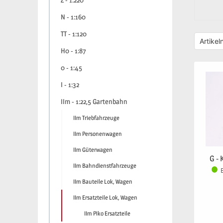
Z - 1:220
N - 1:160
TT - 1:120
H0 - 1:87
0 - 1:45
I - 1:32
IIm - 1:22,5 Gartenbahn
IIm Triebfahrzeuge
IIm Personenwagen
IIm Güterwagen
G -
IIm Bahndienstfahrzeuge
IIm Bauteile Lok, Wagen
IIm Ersatzteile Lok, Wagen
IIm Piko Ersatzteile