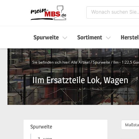
Spurweite
Sortiment
Herstel
Sie befinden sich hier:
Alle Artikel
/
Spurweite
/
IIm - 1:22,5 G
IIm Ersatzteile Lok, Wagen
Maßsta
Spurweite