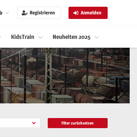
Registrieren
Anmelden
KidsTrain
Neuheiten 2025
Neuheiten 
Filter zurücksetzen